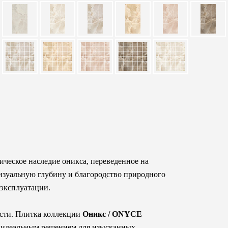
ическое наследие оникса, переведенное на
изуальную глубину и благородство природного
 эксплуатации.
ости. Плитка коллекции
Оникс / ONYCE
 ее идеальным решением для изысканных