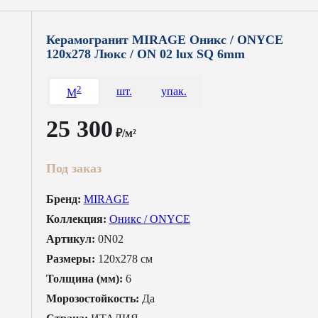
Керамогранит MIRAGE Оникс / ONYCE
120x278 Люкс / ON 02 lux SQ 6mm
2
шт.
упак.
M
25 300
₽/м²
Под заказ
Бренд:
MIRAGE
Коллекция:
Оникс / ONYCE
Артикул:
0N02
Размеры:
120x278 см
Толщина (мм):
6
Морозостойкость:
Да