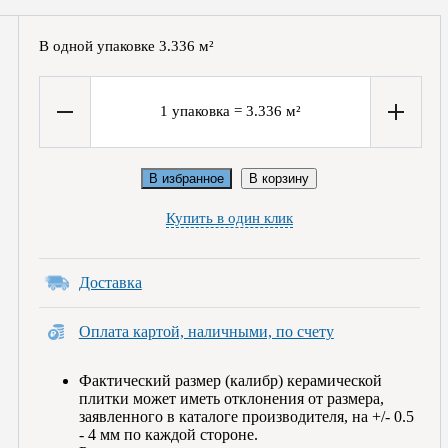
В одной упаковке
3.336
м²
1
упаковка
=
3.336
м²
В избранное
В корзину
Купить в один клик
Доставка
Оплата картой, наличными, по счету
Фактический размер (калибр) керамической
плитки может иметь отклонения от размера,
заявленного в каталоге производителя, на +/- 0.5
- 4 мм по каждой стороне.