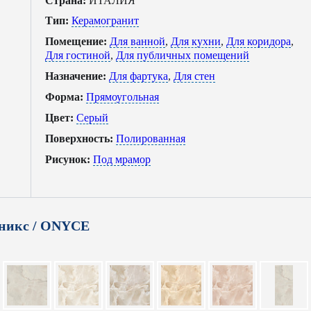
Страна:
ИТАЛИЯ
Тип:
Керамогранит
Помещение:
Для ванной
,
Для кухни
,
Для коридора
,
Для гостиной
,
Для публичных помещений
Назначение:
Для фартука
,
Для стен
Форма:
Прямоугольная
Цвет:
Серый
Поверхность:
Полированная
Рисунок:
Под мрамор
никс / ONYCE