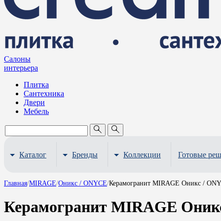
Салоны
интерьера
Плитка
Сантехника
Двери
Мебель
Каталог
Бренды
Коллекции
Готовые ре
Главная
/
MIRAGE
/
Оникс / ONYCE
/
Керамогранит MIRAGE Оникс / ONY
Керамогранит MIRAGE Оникс 