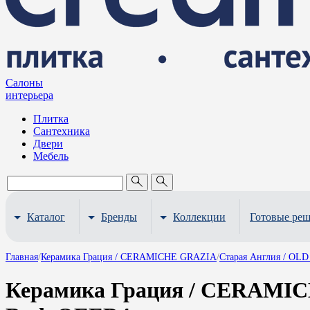
Салоны
интерьера
Плитка
Сантехника
Двери
Мебель
Каталог
Бренды
Коллекции
Готовые ре
Главная
/
Керамика Грация / CERAMICHE GRAZIA
/
Старая Англия / O
Керамика Грация / CERAMIC