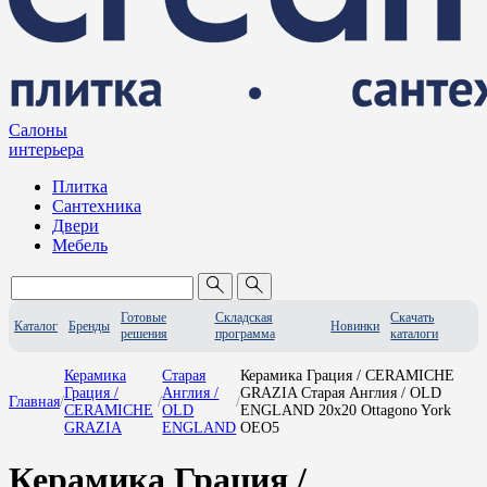
Салоны
интерьера
Плитка
Сантехника
Двери
Мебель
Готовые
Складская
Скачать
Каталог
Бренды
Новинки
решения
программа
каталоги
Керамика
Старая
Керамика Грация / CERAMICHE
Грация /
Англия /
GRAZIA Старая Англия / OLD
Главная
/
/
/
CERAMICHE
OLD
ENGLAND 20x20 Ottagono York
GRAZIA
ENGLAND
OEO5
Керамика Грация /