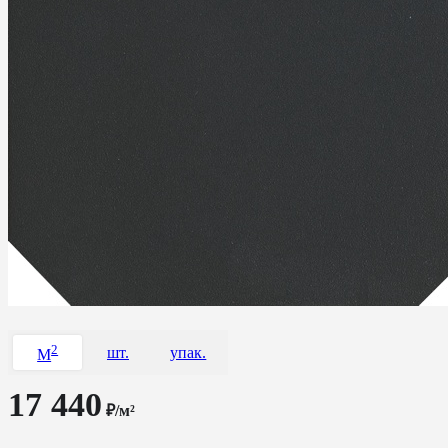
2
шт.
упак.
M
17 440
₽/м²