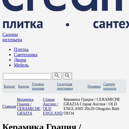
Салоны
интерьера
Плитка
Сантехника
Двери
Мебель
Готовые
Складская
Скачать
Каталог
Бренды
Новинки
решения
программа
каталоги
Керамика
Старая
Керамика Грация / CERAMICHE
Грация /
Англия /
GRAZIA Старая Англия / OLD
Главная
/
/
/
CERAMICHE
OLD
ENGLAND 20x20 Ottagono Bath
GRAZIA
ENGLAND
OEO4
Керамика Грация /