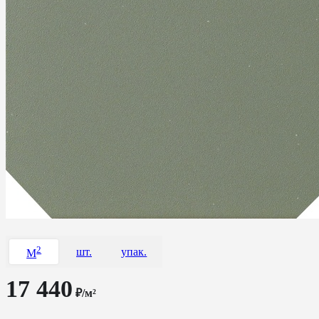
2
шт.
упак.
M
17 440
₽/м²