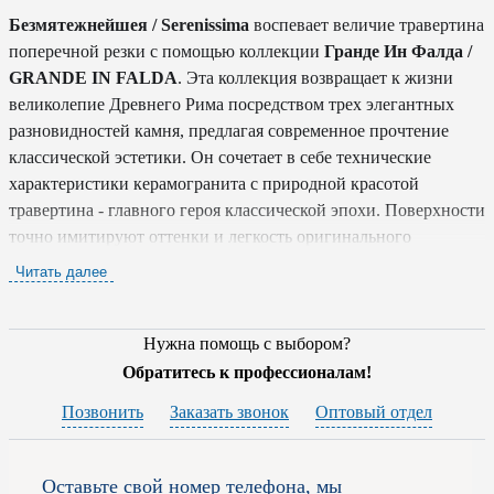
Безмятежнейшея / Serenissima
воспевает величие травертина
поперечной резки с помощью коллекции
Гранде Ин Фалда /
GRANDE IN FALDA
. Эта коллекция возвращает к жизни
великолепие Древнего Рима посредством трех элегантных
разновидностей камня, предлагая современное прочтение
классической эстетики. Он сочетает в себе технические
характеристики керамогранита с природной красотой
травертина - главного героя классической эпохи. Поверхности
точно имитируют оттенки и легкость оригинального
материала, придавая помещению вневременной стиль, не
Читать далее
знающий времени.
Естественные нюансы и очень большие размеры полностью
Нужна помощь с выбором?
демонстрируют эстетическое богатство травертина, сводя к
Обратитесь к профессионалам!
минимуму наличие швов и создавая визуально уникальный
Позвонить
Заказать звонок
Оптовый отдел
результат. Керамогранит высокого качества
Гранде Ин Фалда
/ GRANDE IN FALDA
выполнен в форматах, позволяющих
охватывать большие пространства без лишних стыков, что
Оставьте свой номер телефона, мы
особенно ценно как для просторных гостиных, так и для