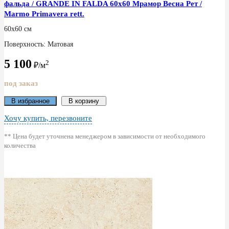
фальда / GRANDE IN FALDA 60x60 Мрамор Весна Рет /
Marmo Primavera rett.
60x60 см
Поверхность: Матовая
5 100
2
₽/м
под заказ
В избранное
В корзину
Хочу купить, перезвоните
** Цена будет уточнена менеджером в зависимости от необходимого
количества