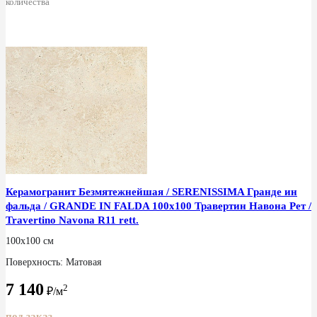
количества
Керамогранит Безмятежнейшая / SERENISSIMA Гранде ин
фальда / GRANDE IN FALDA 100x100 Травертин Навона Рет /
Travertino Navona R11 rett.
100x100 см
Поверхность: Матовая
7 140
2
₽/м
под заказ