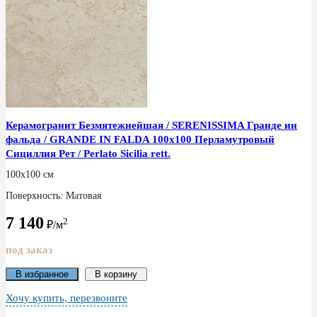
Керамогранит Безмятежнейшая / SERENISSIMA Гранде ин
фальда / GRANDE IN FALDA 100x100 Перламутровый
Сициллия Рет / Perlato Sicilia rett.
100x100 см
Поверхность: Матовая
7 140
2
₽/м
под заказ
В избранное
В корзину
Хочу купить, перезвоните