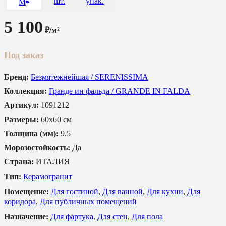
шт.
упак.
M
5 100
₽/м²
Под заказ
Бренд:
Безмятежнейшая / SERENISSIMA
Коллекция:
Гранде ин фальда / GRANDE IN FALDA
Артикул:
1091212
Размеры:
60x60 см
Толщина (мм):
9.5
Морозостойкость:
Да
Страна:
ИТАЛИЯ
Тип:
Керамогранит
Помещение:
Для гостиной
,
Для ванной
,
Для кухни
,
Для
коридора
,
Для публичных помещений
Назначение:
Для фартука
,
Для стен
,
Для пола