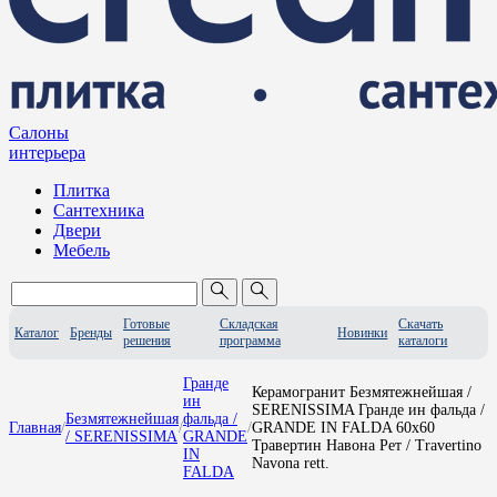
Салоны
интерьера
Плитка
Сантехника
Двери
Мебель
Готовые
Складская
Скачать
Каталог
Бренды
Новинки
решения
программа
каталоги
Гранде
Керамогранит Безмятежнейшая /
ин
SERENISSIMA Гранде ин фальда /
Безмятежнейшая
фальда /
Главная
/
/
/
GRANDE IN FALDA 60x60
/ SERENISSIMA
GRANDE
Травертин Навона Рет / Travertino
IN
Navona rett.
FALDA