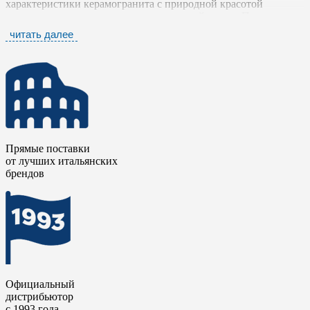
характеристики керамогранита с природной красотой
травертина - главного героя классической эпохи. Поверхности
точно имитируют оттенки и легкость оригинального
читать далее
материала, придавая помещению вневременной стиль, не
знающий времени.
Естественные нюансы и очень большие размеры полностью
демонстрируют эстетическое богатство травертина, сводя к
минимуму наличие швов и создавая визуально уникальный
результат. Керамогранит высокого качества
Гранде Ин Фалда
/ GRANDE IN FALDA
выполнен в форматах, позволяющих
охватывать большие пространства без лишних стыков, что
Прямые поставки
особенно ценно как для просторных гостиных, так и для
от лучших итальянских
представительских холлов. Три предлагаемых оттенка
брендов
раскрывают разные грани: от теплых золотистых до
благородных серых, каждый из которых несет отпечаток
древней роскоши.
Коллекция передает не просто внешний вид травертина, но
его характерную воздушность и благородную пористость,
сохранив при этом все преимущества керамического гранита:
прочность, гигиеничность и простоту ухода.
Официальный
дистрибьютор
с 1993 года