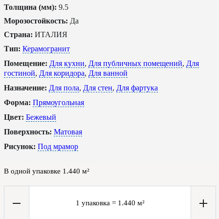
Толщина (мм):
9.5
Морозостойкость:
Да
Страна:
ИТАЛИЯ
Тип:
Керамогранит
Помещение:
Для кухни
,
Для публичных помещений
,
Для
гостиной
,
Для коридора
,
Для ванной
Назначение:
Для пола
,
Для стен
,
Для фартука
Форма:
Прямоугольная
Цвет:
Бежевый
Поверхность:
Матовая
Рисунок:
Под мрамор
В одной упаковке
1.440
м²
1
упаковка
=
1.440
м²