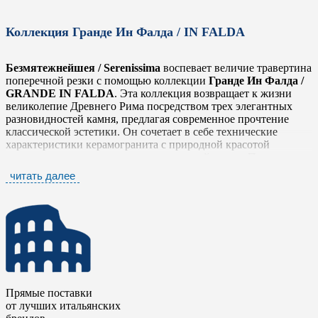
Коллекция Гранде Ин Фалда / IN FALDA
Безмятежнейшея / Serenissima
воспевает величие травертина
поперечной резки с помощью коллекции
Гранде Ин Фалда /
GRANDE IN FALDA
. Эта коллекция возвращает к жизни
великолепие Древнего Рима посредством трех элегантных
разновидностей камня, предлагая современное прочтение
классической эстетики. Он сочетает в себе технические
характеристики керамогранита с природной красотой
травертина - главного героя классической эпохи. Поверхности
точно имитируют оттенки и легкость оригинального
читать далее
материала, придавая помещению вневременной стиль, не
знающий времени.
Естественные нюансы и очень большие размеры полностью
демонстрируют эстетическое богатство травертина, сводя к
минимуму наличие швов и создавая визуально уникальный
результат. Керамогранит высокого качества
Гранде Ин Фалда
/ GRANDE IN FALDA
выполнен в форматах, позволяющих
охватывать большие пространства без лишних стыков, что
Прямые поставки
особенно ценно как для просторных гостиных, так и для
от лучших итальянских
представительских холлов. Три предлагаемых оттенка