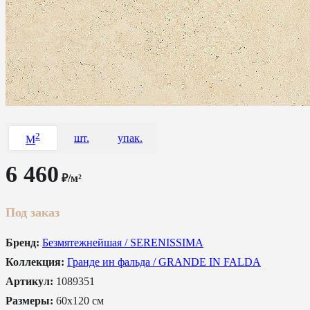
2
шт.
упак.
M
6 460
₽/м²
Под заказ
Бренд:
Безмятежнейшая / SERENISSIMA
Коллекция:
Гранде ин фальда / GRANDE IN FALDA
Артикул:
1089351
Размеры:
60x120 см