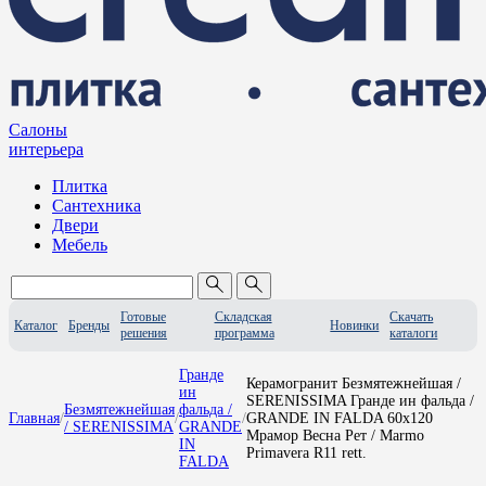
Салоны
интерьера
Плитка
Сантехника
Двери
Мебель
Готовые
Складская
Скачать
Каталог
Бренды
Новинки
решения
программа
каталоги
Гранде
Керамогранит Безмятежнейшая /
ин
SERENISSIMA Гранде ин фальда /
Безмятежнейшая
фальда /
Главная
/
/
/
GRANDE IN FALDA 60x120
/ SERENISSIMA
GRANDE
Мрамор Весна Рет / Marmo
IN
Primavera R11 rett.
FALDA