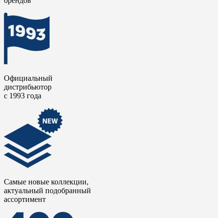
брендов
раскрывают разные грани: от теплых золотистых до
благородных серых, каждый из которых несет отпечаток
древней роскоши.
Коллекция передает не просто внешний вид травертина, но
его характерную воздушность и благородную пористость,
сохранив при этом все преимущества керамического гранита:
прочность, гигиеничность и простоту ухода.
Официальный
дистрибьютор
с 1993 года
Самые новые коллекции,
актуальный подобранный
ассортимент