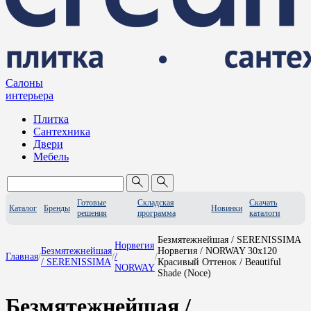
Салоны
интерьера
Плитка
Сантехника
Двери
Мебель
Готовые
Складская
Скачать
Каталог
Бренды
Новинки
решения
программа
каталоги
Безмятежнейшая / SERENISSIMA
Норвегия
Безмятежнейшая
Норвегия / NORWAY 30x120
Главная
/
/
/
/
/ SERENISSIMA
Красивый Оттенок / Beautiful
NORWAY
Shade (Noce)
Безмятежнейшая /