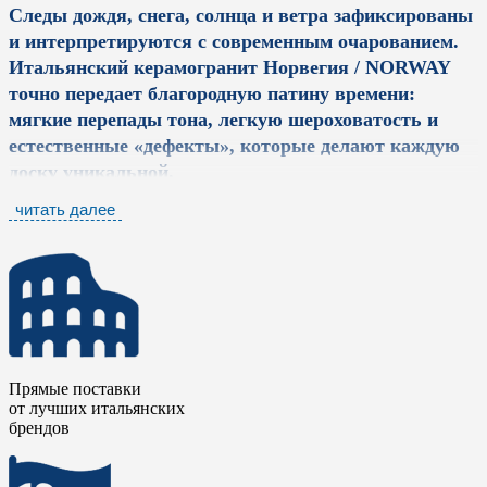
Следы дождя, снега, солнца и ветра зафиксированы
и интерпретируются с современным очарованием.
Итальянский керамогранит
Норвегия / NORWAY
точно передает благородную патину времени:
мягкие перепады тона, легкую шероховатость и
естественные «дефекты», которые делают каждую
доску уникальной.
читать далее
Пять цветовых решений коллекции, от пепельно-
серого и беленого дуба до теплого медового и
глубокого коричневого, позволяют воссоздать
атмосферу скандинавских фьордов, северных лесов
и старинных рыбацких домиков, адаптировав ее к
требованиям современного дизайна.
Прямые поставки
Керамический гранит
Норвегия / NORWAY
не
от лучших итальянских
боится истирания, легко моется и не требует
брендов
специального ухода, в отличие от натурального
дерева. При этом тактильные ощущения