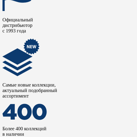
прошедшей через суровый северный климат.
Коллекция доступна в нескольких форматах,
Официальный
включая популярные длинные доски, которые
дистрибьютор
укладываются со смещением, имитируя паркетную
с 1993 года
или палубную кладку.
Самые новые коллекции,
актуальный подобранный
ассортимент
Более 400 коллекций
в наличии