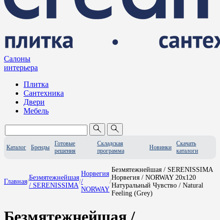
Салоны
интерьера
Плитка
Сантехника
Двери
Мебель
Готовые
Складская
Скачать
Каталог
Бренды
Новинки
решения
программа
каталоги
Безмятежнейшая / SERENISSIMA
Норвегия
Безмятежнейшая
Норвегия / NORWAY 20x120
Главная
/
/
/
/
/ SERENISSIMA
Натуральный Чувство / Natural
NORWAY
Feeling (Grey)
Безмятежнейшая /