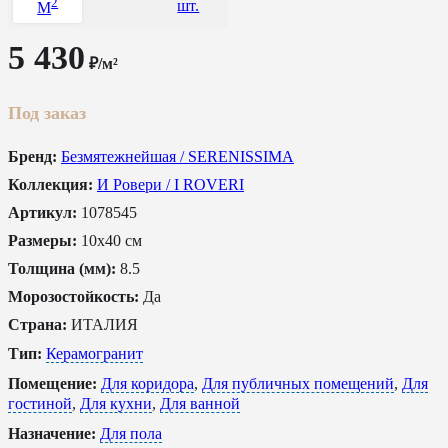
2
шт.
M
5 430
₽/м²
Под заказ
Бренд:
Безмятежнейшая / SERENISSIMA
Коллекция:
И Ровери / I ROVERI
Артикул:
1078545
Размеры:
10x40 см
Толщина (мм):
8.5
Морозостойкость:
Да
Страна:
ИТАЛИЯ
Тип:
Керамогранит
Помещение:
Для коридора
,
Для публичных помещений
,
Для
гостиной
,
Для кухни
,
Для ванной
Назначение:
Для пола