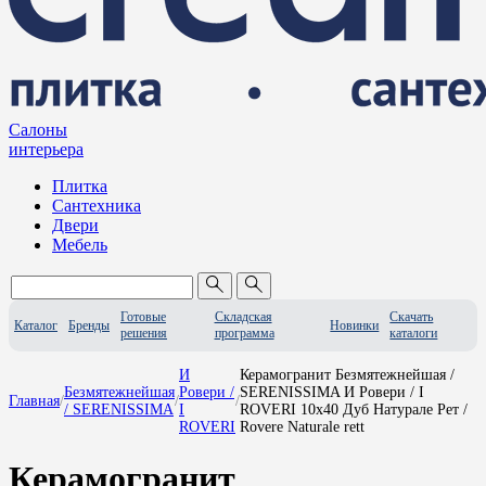
Салоны
интерьера
Плитка
Сантехника
Двери
Мебель
Готовые
Складская
Скачать
Каталог
Бренды
Новинки
решения
программа
каталоги
И
Керамогранит Безмятежнейшая /
Безмятежнейшая
Ровери /
SERENISSIMA И Ровери / I
Главная
/
/
/
/ SERENISSIMA
I
ROVERI 10x40 Дуб Натурале Рет /
ROVERI
Rovere Naturale rett
Керамогранит