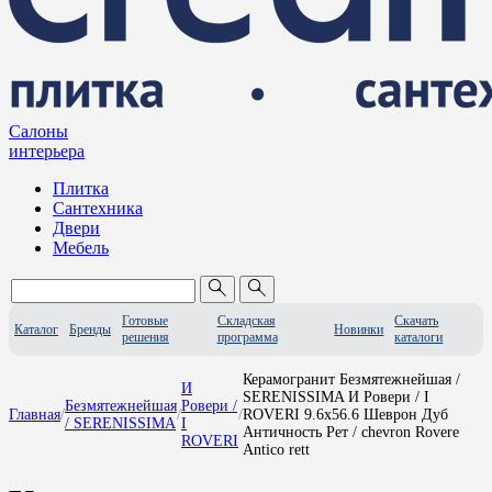
Салоны
интерьера
Плитка
Сантехника
Двери
Мебель
Готовые
Складская
Скачать
Каталог
Бренды
Новинки
решения
программа
каталоги
Керамогранит Безмятежнейшая /
И
SERENISSIMA И Ровери / I
Безмятежнейшая
Ровери /
Главная
/
/
/
ROVERI 9.6x56.6 Шеврон Дуб
/ SERENISSIMA
I
Античность Рет / chevron Rovere
ROVERI
Antico rett