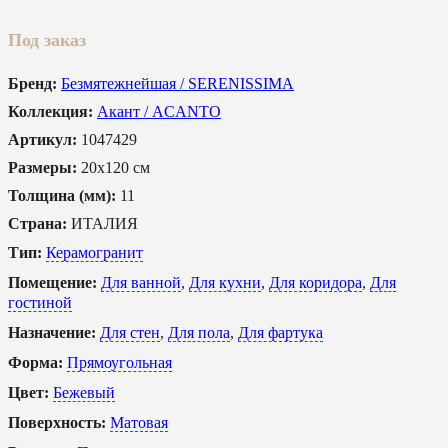
Под заказ
Бренд:
Безмятежнейшая / SERENISSIMA
Коллекция:
Акант / ACANTO
Артикул:
1047429
Размеры:
20x120 см
Толщина (мм):
11
Страна:
ИТАЛИЯ
Тип:
Керамогранит
Помещение:
Для ванной
,
Для кухни
,
Для коридора
,
Для
гостиной
Назначение:
Для стен
,
Для пола
,
Для фартука
Форма:
Прямоугольная
Цвет:
Бежевый
Поверхность:
Матовая