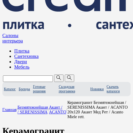
Салоны
интерьера
Плитка
Сантехника
Двери
Мебель
Готовые
Складская
Скачать
Каталог
Бренды
Новинки
решения
программа
каталоги
Керамогранит Безмятежнейшая /
Безмятежнейшая
Акант /
SERENISSIMA Акант / ACANTO
Главная
/
/
/
/ SERENISSIMA
ACANTO
20x120 Акант Мед Рет / Acanto
Miele rett.
Керамогранит