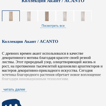
Коллекция Акант / ACANTO
Посмотреть все
Коллекция Акант / ACANTO
С древних времен акант использовался в качестве
декоративного мотива благодаря красоте своей резной
листвы. Этот природный узор, олицетворяющий жизнь и
рост, на протяжении тысячелетий вдохновлял архитекторов и
мастеров декоративно-прикладного искусства. Сегодня
эстетика благородного растения обретает новое воплощение
благодаря инновационным технологиям.
Итальянская фабрика
Безмятежнейшая / Serenissima
,
читать далее
известная своим безупречным вкусом и вниманием к деталям,
создала коллекцию
Акант / ACANTO
- керамогранит
высокого качества, который мастерски имитирует
натуральное дерево. Уникальность решения заключается в