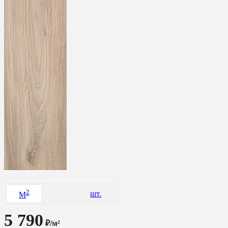
2
шт.
M
5 790
₽/м²