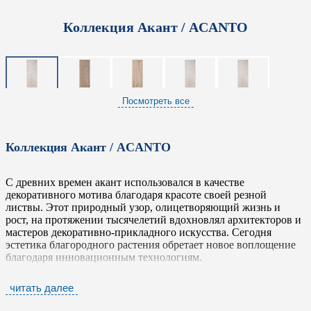
Коллекция Акант / ACANTO
Посмотреть все
Коллекция Акант / ACANTO
С древних времен акант использовался в качестве
декоративного мотива благодаря красоте своей резной
листвы. Этот природный узор, олицетворяющий жизнь и
рост, на протяжении тысячелетий вдохновлял архитекторов и
мастеров декоративно-прикладного искусства. Сегодня
эстетика благородного растения обретает новое воплощение
благодаря инновационным технологиям.
Итальянская фабрика
Безмятежнейшая / Serenissima
,
читать далее
известная своим безупречным вкусом и вниманием к деталям,
создала коллекцию
Акант / ACANTO
- керамогранит