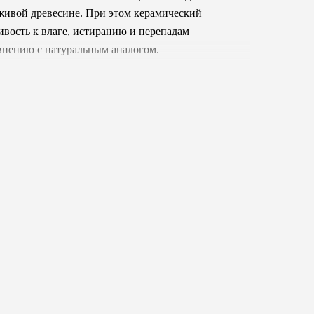
 живой древесине. При этом керамический
ивость к влаге, истиранию и перепадам
авнению с натуральным аналогом.
ду утонченной минималистичностью и
еплая цветовая гамма создают идеальный фон
ственность текстур. Такая универсальность
е интерьеров - скандинавский, прованс,
я воплощения дизайна, вдохновленного