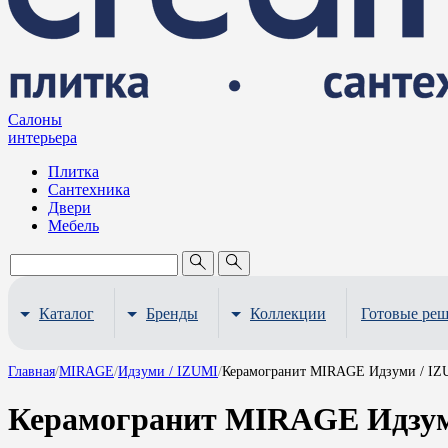
Салоны
интерьера
Плитка
Сантехника
Двери
Мебель
Каталог
Бренды
Коллекции
Готовые ре
Главная
/
MIRAGE
/
Идзуми / IZUMI
/
Керамогранит MIRAGE Идзуми / IZU
Керамогранит MIRAGE Идзуми