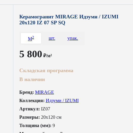
Керамогранит MIRAGE Идзуми / IZUMI
20x120 IZ 07 SP SQ
2
шт.
упак.
M
5 800
₽/м²
Складская программа
В наличии
Бренд:
MIRAGE
Коллекция:
Идзуми / IZUMI
Артикул:
IZ07
Размеры:
20x120 см
Толщина (мм):
9