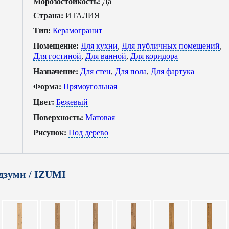
Морозостойкость:
Да
Страна:
ИТАЛИЯ
Тип:
Керамогранит
Помещение:
Для кухни
,
Для публичных помещений
,
Для гостиной
,
Для ванной
,
Для коридора
Назначение:
Для стен
,
Для пола
,
Для фартука
Форма:
Прямоугольная
Цвет:
Бежевый
Поверхность:
Матовая
Рисунок:
Под дерево
дзуми / IZUMI