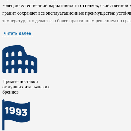
колец до естественной вариативности оттенков, свойственной
гранит сохраняет все эксплуатационные преимущества: устойч
температур, что делает его более практичным решением по ср
читать далее
Эстетика коллекции
Идзуми / IZUMI
строится на балансе меж
природной выразительностью. Его сдержанная графичность и т
для современных интерьеров, где ценится чистота линий и есте
позволяет использовать данный керамогранит в широком спектр
кантри и других.
Идзуми / IZUMI
становится инструментом дл
природой, но адаптированного под ритм современной жизни.
Прямые поставки
от лучших итальянских
брендов