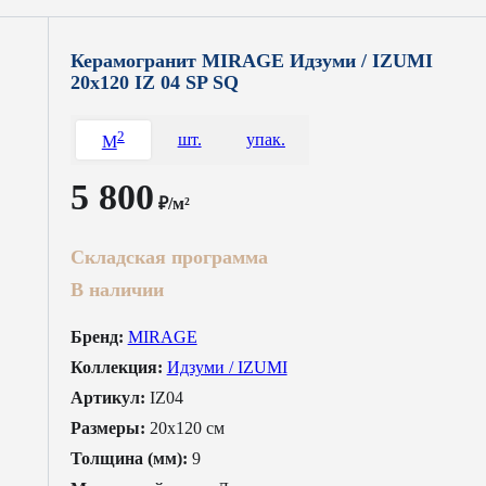
Керамогранит MIRAGE Идзуми / IZUMI
20x120 IZ 04 SP SQ
2
шт.
упак.
M
5 800
₽/м²
Складская программа
В наличии
Бренд:
MIRAGE
Коллекция:
Идзуми / IZUMI
Артикул:
IZ04
Размеры:
20x120 см
Толщина (мм):
9