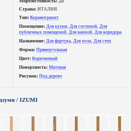
Морозостойкость:
Да
Страна:
ИТАЛИЯ
Тип:
Керамогранит
Помещение:
Для кухни
,
Для гостиной
,
Для
публичных помещений
,
Для ванной
,
Для коридора
Назначение:
Для фартука
,
Для пола
,
Для стен
Форма:
Прямоугольная
Цвет:
Коричневый
Поверхность:
Матовая
Рисунок:
Под дерево
дзуми / IZUMI