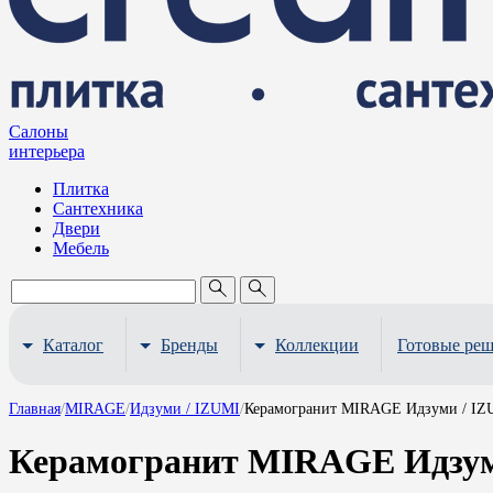
Салоны
интерьера
Плитка
Сантехника
Двери
Мебель
Каталог
Бренды
Коллекции
Готовые ре
Главная
/
MIRAGE
/
Идзуми / IZUMI
/
Керамогранит MIRAGE Идзуми / IZU
Керамогранит MIRAGE Идзуми