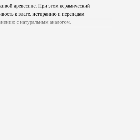
 живой древесине. При этом керамический
ивость к влаге, истиранию и перепадам
авнению с натуральным аналогом.
ду утонченной минималистичностью и
еплая цветовая гамма создают идеальный фон
ственность текстур. Такая универсальность
е интерьеров - скандинавский, прованс,
я воплощения дизайна, вдохновленного