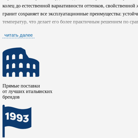
колец до естественной вариативности оттенков, свойственной
гранит сохраняет все эксплуатационные преимущества: устойч
температур, что делает его более практичным решением по ср
читать далее
Эстетика коллекции
Идзуми / IZUMI
строится на балансе меж
природной выразительностью. Его сдержанная графичность и т
для современных интерьеров, где ценится чистота линий и есте
позволяет использовать данный керамогранит в широком спектр
кантри и других.
Идзуми / IZUMI
становится инструментом дл
природой, но адаптированного под ритм современной жизни.
Прямые поставки
от лучших итальянских
брендов