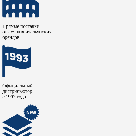
Шестиугольная плитка в сочетании с декором из
треугольников создаст на полу или стене эффект восточного
ковра или витражного панно. Размер 5,3x30 см идеально
подходит для выкладывания арок, бордюров и обрамления
зеркал, добавляя интерьеру черты ручной работы и
Прямые поставки
аутентичности.
от лучших итальянских
брендов
Коллекция отлично подходит для оформления коммерческих
интерьеров - кафе, бутиков, студий. Идеальное сочетание
мастерства и инноваций позволяет создавать декоративные
поверхности, богатые характером - от уютных частных
ванных до атмосферных общественных пространств.
Официальный
дистрибьютор
с 1993 года