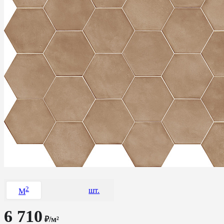
2
шт.
M
6 710
₽/м²