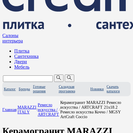
Салоны
интерьера
Плитка
Сантехника
Двери
Мебель
Готовые
Складская
Скачать
Каталог
Бренды
Новинки
решения
программа
каталоги
Керамогранит MARAZZI Ремесло
Ремесло
MARAZZI
искусства / ARTCRAFT 21x18.2
Главная
/
/
искусства /
/
ITALY
Ремесло искусства Коччо / MGSY
ARTCRAFT
ArtCraft Coccio
Керамогранит MARAZZI