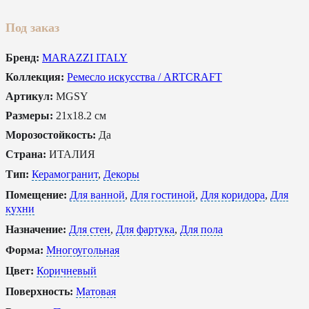
Под заказ
Бренд:
MARAZZI ITALY
Коллекция:
Ремесло искусства / ARTCRAFT
Артикул:
MGSY
Размеры:
21x18.2 см
Морозостойкость:
Да
Страна:
ИТАЛИЯ
Тип:
Керамогранит
,
Декоры
Помещение:
Для ванной
,
Для гостиной
,
Для коридора
,
Для
кухни
Назначение:
Для стен
,
Для фартука
,
Для пола
Форма:
Многоугольная
Цвет:
Коричневый
Поверхность:
Матовая