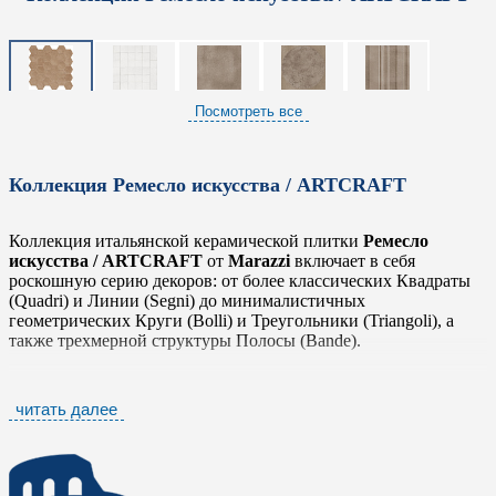
Посмотреть все
Коллекция Ремесло искусства / ARTCRAFT
Коллекция итальянской керамической плитки
Ремесло
искусства / ARTCRAFT
от
Marazzi
включает в себя
роскошную серию декоров: от более классических Квадраты
(Quadri) и Линии (Segni) до минималистичных
геометрических Круги (Bolli) и Треугольники (Triangoli), а
также трехмерной структуры Полосы (Bande).
Две поверхности – матовая (Natural) в 6 цветах и полуматовая
(Semi-Matt) в цвете белый (Bianco) представлены в новом
читать далее
размере 5,3x30 см, в классическом формате 20x20 см и в виде
шестиугольной плитки 21x18,2 см. Этот итальянский
керамогранит станет лучшим выбором для пространства в
стиле средиземноморский, марокканский, бохо и эклектика.