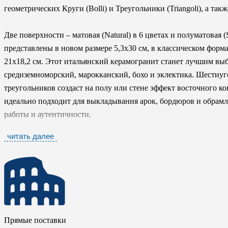
геометрических Круги (Bolli) и Треугольники (Triangoli), а та
Две поверхности – матовая (Natural) в 6 цветах и полуматовая (
представлены в новом размере 5,3x30 см, в классическом форм
21x18,2 см. Этот итальянский керамогранит станет лучшим выб
средиземноморский, марокканский, бохо и эклектика. Шестиуго
треугольников создаст на полу или стене эффект восточного ко
идеально подходит для выкладывания арок, бордюров и обрамл
работы и аутентичности.
читать далее
Коллекция отлично подходит для оформления коммерческих инте
сочетание мастерства и инноваций позволяет создавать декорат
уютных частных ванных до атмосферных общественных простр
Прямые поставки