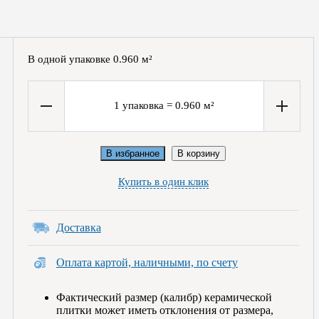
В одной упаковке
0.960
м²
1
упаковка
=
0.960
м²
В избранное
В корзину
Купить в один клик
Доставка
Оплата картой, наличными, по счету
Фактический размер (калибр) керамической
плитки может иметь отклонения от размера,