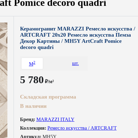
t Pomice decoro quadri
Керамогранит MARAZZI Ремесло искусства /
ARTCRAFT 20x20 Ремесло искусства Пемза
Декор Картины / MH5Y ArtCraft Pomice
decoro quadri
2
шт.
M
5 780
₽/м²
Складская программа
В наличии
Бренд:
MARAZZI ITALY
Коллекция:
Ремесло искусства / ARTCRAFT
Артикул:
MH5Y