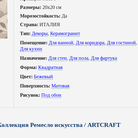
Размеры:
20x20 см
Морозостойкость:
Да
Страна:
ИТАЛИЯ
Тип:
Декоры
,
Керамогранит
Помещение:
Для ванной
,
Для коридора
,
Для гостиной
,
Для кухни
Назначение:
Для стен
,
Для пола
,
Для фартука
Форма:
Квадратная
Цвет:
Бежевый
Поверхность:
Матовая
Рисунок:
Под обои
Коллекция Ремесло искусства / ARTCRAFT