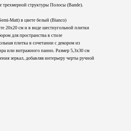
кже трехмерной структуры Полосы (Bande).
Semi-Matt) в цвете белый (Bianco)
ате 20x20 см и в виде шестиугольной плитки
ором для пространства в стиле
льная плитка в сочетании с декором из
вра или витражного панно. Размер 5,3x30 см
ения зеркал, добавляя интерьеру черты ручной
рьеров - кафе, бутиков, студий. Идеальное
ивные поверхности, богатые характером - от
анств.