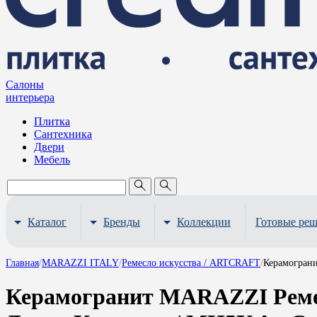
Салоны
интерьера
Плитка
Сантехника
Двери
Мебель
Каталог
Бренды
Коллекции
Готовые ре
Главная
/
MARAZZI ITALY
/
Ремесло искусства / ARTCRAFT
/
Керамограни
Керамогранит MARAZZI Ремес