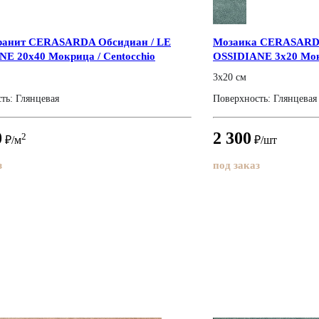
ранит CERASARDA Обсидиан / LE
Мозаика CERASARDA
E 20x40 Мокрица / Centocchio
OSSIDIANE 3x20 Мокр
3x20 см
ть: Глянцевая
Поверхность: Глянцевая
0
2 300
2
₽/м
₽/шт
з
под заказ