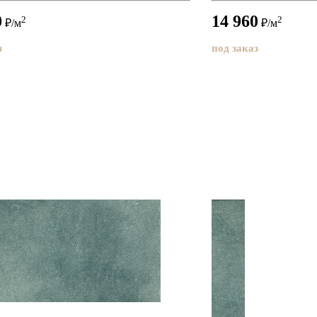
0
14 960
2
2
₽/м
₽/м
з
под заказ