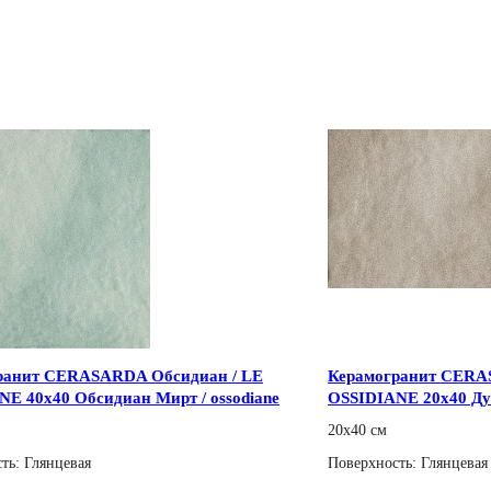
ранит CERASARDA Обсидиан / LE
Керамогранит CERA
E 40x40 Обсидиан Мирт / ossodiane
OSSIDIANE 20x40 Дуб
20x40 см
ть: Глянцевая
Поверхность: Глянцевая