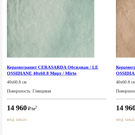
Керамогранит CERASARDA Обсидиан / LE
Керамог
OSSIDIANE 40x60.8 Мирт / Mirto
OSSIDIAN
Плитка
40x60.8 см
40x60.8 с
Поверхность: Глянцевая
Поверхнос
14 960
14 96
2
₽/м
под заказ
под зака