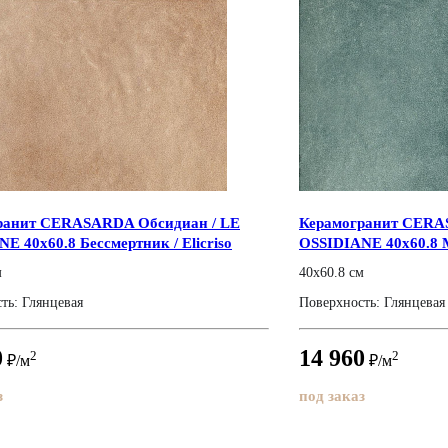
ранит CERASARDA Обсидиан / LE
Керамогранит CERA
E 40x60.8 Бессмертник / Elicriso
OSSIDIANE 40x60.8 М
м
40x60.8 см
ть: Глянцевая
Поверхность: Глянцевая
0
14 960
2
2
₽/м
₽/м
з
под заказ