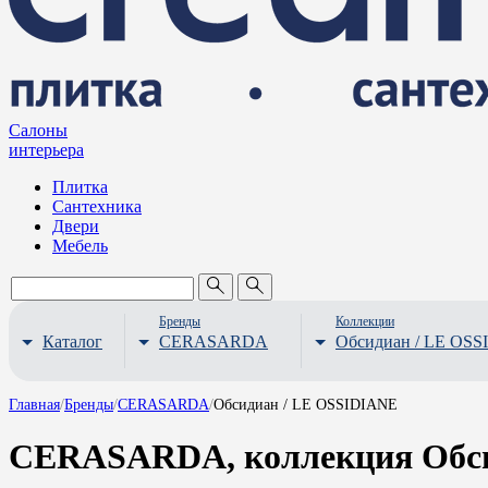
Салоны
интерьера
Плитка
Сантехника
Двери
Мебель
Бренды
Коллекции
Каталог
CERASARDA
Обсидиан / LE OS
Главная
/
Бренды
/
CERASARDA
/
Обсидиан / LE OSSIDIANE
CERASARDA, коллекция Обси