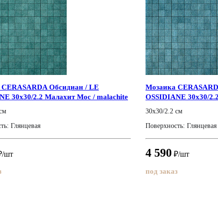
 CERASARDA Обсидиан / LE
Мозаика CERASARDA
E 30x30/2.2 Малахит Мос / malachite
OSSIDIANE 30x30/2.2 
mos.
 см
30x30/2.2 см
ть: Глянцевая
Поверхность: Глянцевая
4 590
/шт
₽/шт
з
под заказ