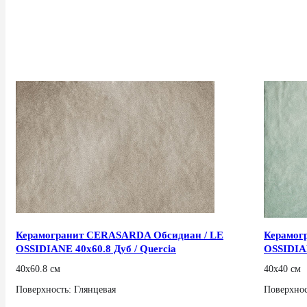
Керамогранит CERASARDA Обсидиан / LE
Керамог
OSSIDIANE 40x60.8 Дуб / Quercia
OSSIDIAN
Mirto
40x60.8 см
40x40 см
Поверхность: Глянцевая
Поверхнос