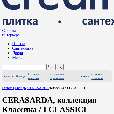
Салоны
интерьера
Плитка
Сантехника
Двери
Мебель
Готовые
Складская
Скачать
Каталог
Бренды
Новинки
решения
программа
каталоги
Главная
/
Бренды
/
CERASARDA
/
Классика / I CLASSICI
CERASARDA, коллекция
Классика / I CLASSICI