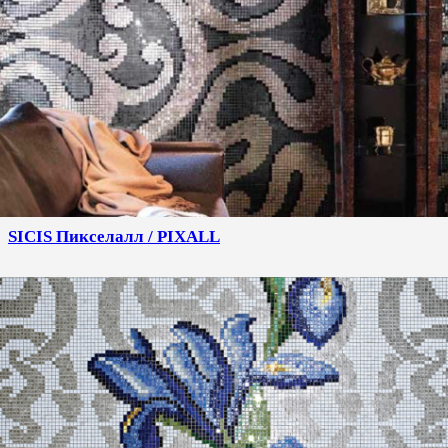
SICIS Пикселалл / PIXALL