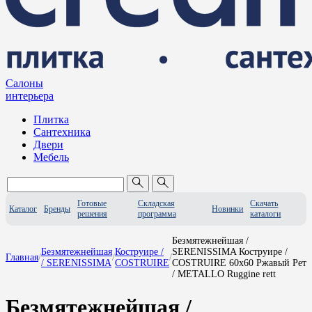
Салоны
интерьера
Плитка
Сантехника
Двери
Мебель
Готовые
Складская
Скачать
Каталог
Бренды
Новинки
решения
программа
каталоги
Безмятежнейшая /
Безмятежнейшая
Коструире /
SERENISSIMA Коструире /
Главная
/
/
/
/ SERENISSIMA
COSTRUIRE
COSTRUIRE 60x60 Ржавый Рет
/ METALLO Ruggine rett
Безмятежнейшая /