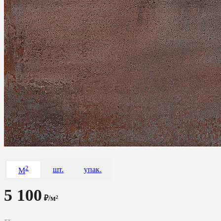
2
шт.
упак.
M
5 100
₽/м²