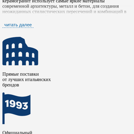
керамогранит использует самые яркие материалы
современной архитектуры, металл и бетон, для создания
неожиданных стилистических пересечений и комбинаций в
поисках соответствий и контрастов, выраженных в цветах,
толщине и модульных форматах.
читать далее
Цветовая палитра коллекции включает оттенки от холодного
графитового и антрацитового до теплых ржаво-терракотовых
и бронзовых, что позволяет создавать как монохромные
брутальные интерьеры, так и сложные, многослойные
пространства с акцентными стенами или зонами.
Керамогранит высокого качества
Коструире / COSTRUIRE
выпускается в нескольких форматах, включая модульные
Прямые поставки
размеры, которые легко комбинируются друг с другом для
от лучших итальянских
создания геометрических узоров и визуального ритма.
брендов
Различные варианты толщины, включая усиленную 20-мм
версию для наружного применения, делают коллекцию
универсальной как для жилых интерьеров в стиле лофт,
минимализм или индастриал, так и для коммерческих
пространств: ресторанов, баров, шоурумов, галерей и офисов.
Поверхность
Коструире / COSTRUIRE
устойчива к
истиранию, царапинам и химическим воздействиям, легко
моется и не требует специального ухода.
Официальный