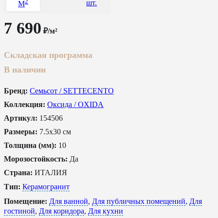
2
шт.
M
7 690
₽/м²
Складская программа
В наличии
Бренд:
Семьсот / SETTECENTO
Коллекция:
Оксида / OXIDA
Артикул:
154506
Размеры:
7.5x30 см
Толщина (мм):
10
Морозостойкость:
Да
Страна:
ИТАЛИЯ
Тип:
Керамогранит
Помещение:
Для ванной
,
Для публичных помещений
,
Для
гостиной
,
Для коридора
,
Для кухни