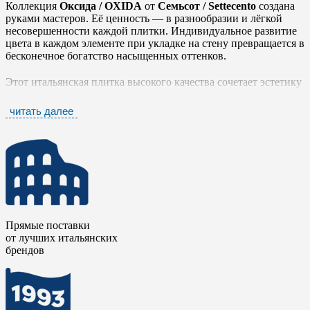
Коллекция
Оксида / OXIDA
от
Семьсот / Settecento
создана
руками мастеров. Её ценность — в разнообразии и лёгкой
несовершенности каждой плитки. Индивидуальное развитие
цвета в каждом элементе при укладке на стену превращается в
бесконечное богатство насыщенных оттенков.
Этот итальянская плитка высокого качества сочетает эстетику
ручной выделки с современными технологиями.
Классический формат 7,5x30 и продуманные отделочные
читать далее
материалы делают цвета коллекции идеальными для
динамичных и инновационных дизайнерских решений.
Итальянский керамогранит
Оксида / OXIDA
подходит как
для интерьера, так и для экстерьера: плитка устойчива к
скольжению, натуральна и долговечна.
Благодаря двум размерам и вариативности отделочных
материалов, семь оттенков
Оксида / OXIDA
открывают
безграничные возможности для реализации самых
Прямые поставки
современных и нестандартных дизайн-проектов.
Коллекция
от лучших итальянских
OXIDA
- это философия живой красоты. Здесь ручная работа
брендов
превращает различия в достоинства, а неидеальность — в
уникальность.