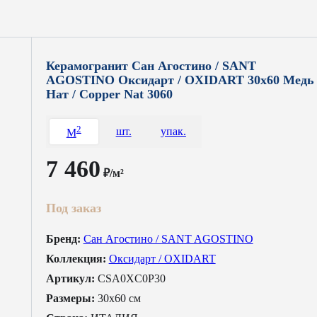
Керамогранит Сан Агостино / SANT
AGOSTINO Оксидарт / OXIDART 30x60 Медь
Нат / Copper Nat 3060
2
шт.
упак.
M
7 460
₽/м²
Под заказ
Бренд:
Сан Агостино / SANT AGOSTINO
Коллекция:
Оксидарт / OXIDART
Артикул:
CSA0XC0P30
Размеры:
30x60 см