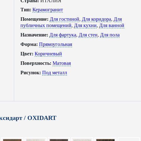
Страна:
ИТАЛИЯ
Тип:
Керамогранит
Помещение:
Для гостиной
,
Для коридора
,
Для
публичных помещений
,
Для кухни
,
Для ванной
Назначение:
Для фартука
,
Для стен
,
Для пола
Форма:
Прямоугольная
Цвет:
Коричневый
Поверхность:
Матовая
Рисунок:
Под металл
ксидарт / OXIDART