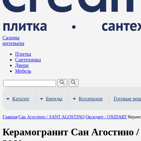
Салоны
интерьера
Плитка
Сантехника
Двери
Мебель
Каталог
Бренды
Коллекции
Готовые ре
Главная
/
Сан Агостино / SANT AGOSTINO
/
Оксидарт / OXIDART
/
Керам
Керамогранит Сан Агостино 