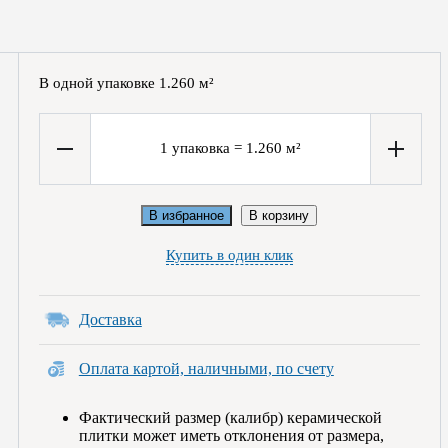
В одной упаковке
1.260
м²
1
упаковка
=
1.260
м²
В избранное
В корзину
Купить в один клик
Доставка
Оплата картой, наличными, по счету
Фактический размер (калибр) керамической
плитки может иметь отклонения от размера,