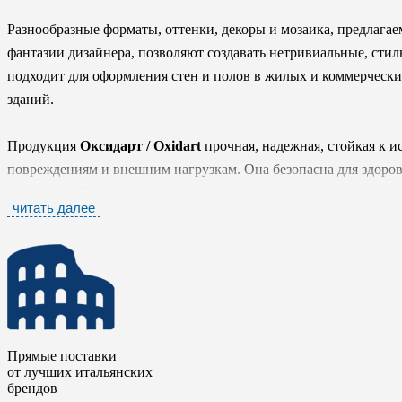
Разнообразные форматы, оттенки, декоры и мозаика, предлагае
фантазии дизайнера, позволяют создавать нетривиальные, сти
подходит для оформления стен и полов в жилых и коммерческих
зданий.
Продукция
Оксидарт / Oxidart
прочная, надежная, стойкая к 
повреждениям и внешним нагрузкам. Она безопасна для здоров
качества и обладает гарантированно долгим сроком эксплуатаци
читать далее
своей красотой и отменными свойствами.
Прямые поставки
от лучших итальянских
брендов