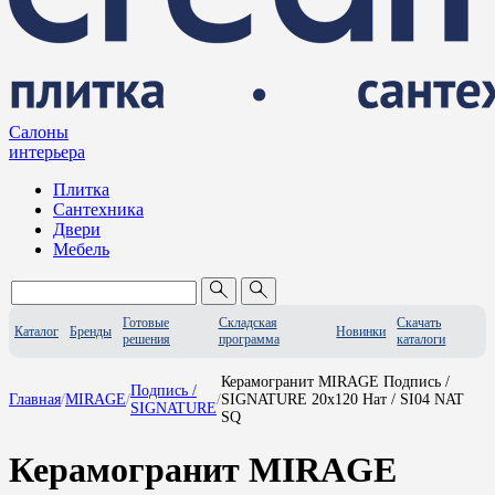
Салоны
интерьера
Плитка
Сантехника
Двери
Мебель
Готовые
Складская
Скачать
Каталог
Бренды
Новинки
решения
программа
каталоги
Керамогранит MIRAGE Подпись /
Подпись /
Главная
/
MIRAGE
/
/
SIGNATURE 20x120 Нат / SI04 NAT
SIGNATURE
SQ
Керамогранит MIRAGE