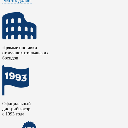
читать далее
Матовый керамический гранит
коллекции
Подпись /
Signature
очень точно имитирует поверхность натурального
дерева. Форма плитки – в виде досок, цветовая гамма – в
бежево-коричневом цвете. Это позволит создать уютное
горное бунгало или воплотить интерьер загородного дома
даже в квартире, находящейся в центре шумного мегаполиса.
Ахроматические оттенки в совокупности с разнообразными
поверхностями дарят тепло и умиротворенность. Стоит
Прямые поставки
отметить, что керамический гранит этой коллекции
от лучших итальянских
напоминает мотивы из далекого прошлого, ведь все новое –
брендов
это хорошо забытое старое. Керамогранит настолько крепок,
что вам не придется беспокоиться о состоянии ваших стен и
полов многие годы, а прекрасной отделкой сможете
любоваться не только вы, но и ваши дети.
Официальный
дистрибьютор
с 1993 года