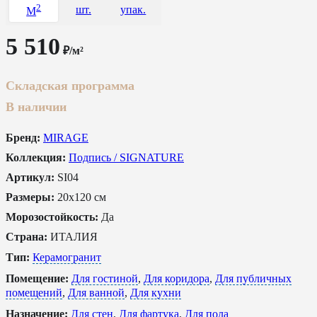
2
шт.
упак.
M
5 510
₽/м²
Складская программа
В наличии
Бренд:
MIRAGE
Коллекция:
Подпись / SIGNATURE
Артикул:
SI04
Размеры:
20x120 см
Морозостойкость:
Да
Страна:
ИТАЛИЯ
Тип:
Керамогранит
Помещение:
Для гостиной
,
Для коридора
,
Для публичных
помещений
,
Для ванной
,
Для кухни
Назначение:
Для стен
,
Для фартука
,
Для пола