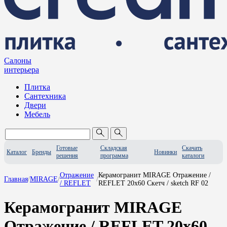
Салоны
интерьера
Плитка
Сантехника
Двери
Мебель
Готовые
Складская
Скачать
Каталог
Бренды
Новинки
решения
программа
каталоги
Отражение
Керамогранит MIRAGE Отражение /
Главная
/
MIRAGE
/
/
/ REFLET
REFLET 20x60 Скетч / sketch RF 02
Керамогранит MIRAGE
Отражение / REFLET 20x60