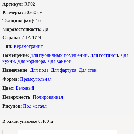
Артикул:
RF02
Размеры:
20x60 см
Толщина (мм):
10
Морозостойкость:
Да
Страна:
ИТАЛИЯ
Тип:
Керамогранит
Помещение:
Для публичных помещений
,
Для гостиной
,
Для
кухни
,
Для коридора
,
Для ванной
Назначение:
Для пола
,
Для фартука
,
Для стен
Форма:
Прямоугольная
Цвет:
Бежевый
Поверхность:
Полированная
Рисунок:
Под металл
В одной упаковке
0.480
м²