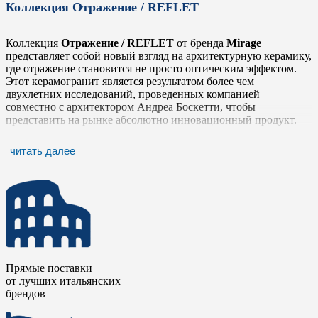
Коллекция Отражение / REFLET
Коллекция
Отражение / REFLET
от бренда
Mirage
представляет собой новый взгляд на архитектурную керамику,
где отражение становится не просто оптическим эффектом.
Этот керамогранит является результатом более чем
двухлетних исследований, проведенных компанией
совместно с архитектором Андреа Боскетти, чтобы
представить на рынке абсолютно инновационный продукт.
Итальянский керамогранит
Отражение / REFLET
— это
читать далее
глубина смысла, красота и выразительные качества которого
зависят исключительно от того, кто решает, как выстроить
отношения между светом, поверхностью и пространством.
Материал играет с отражениями, создавая динамичные
визуальные сценарии, меняющиеся в зависимости от угла
обзора и освещения.
Керамическая плитка
Отражение / REFLET
идеально
подходит для современных архитектурных проектов, где свет
Прямые поставки
становится активным участником композиции: холлов отелей,
от лучших итальянских
лобби бизнес-центров, выставочных залов и общественных
брендов
пространств с выразительной архитектурой. В частных
интерьерах коллекция органично вписывается в гостиные,