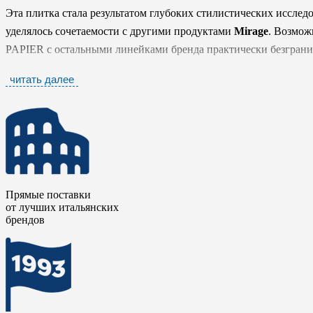
Эта плитка стала результатом глубоких стилистических исслед
уделялось сочетаемости с другими продуктами
Mirage
. Возмож
PAPIER с остальными линейками бренда практически безграни
материал в различные интерьерные сценарии — от минимализм
читать далее
атмосферу каждого проекта, предлагая дизайнеру не просто от
выразительных пространственных решений.
Прямые поставки
от лучших итальянских
брендов