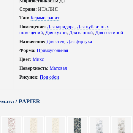
Морозостойкость:
Да
Страна:
ИТАЛИЯ
Тип:
Керамогранит
Помещение:
Для коридора
,
Для публичных
помещений
,
Для кухни
,
Для ванной
,
Для гостиной
Назначение:
Для стен
,
Для фартука
Форма:
Прямоугольная
Цвет:
Микс
Поверхность:
Матовая
Рисунок:
Под обои
мага / PAPIER