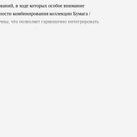
ований, в ходе которых особое внимание
ности комбинирования коллекции Бумага /
чны, что позволяет гармонично интегрировать
а до эклектики. Такой подход усиливает
делочный материал, а инструмент для создания