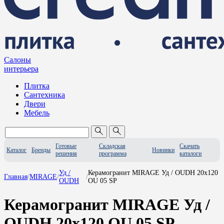
Салоны
интерьера
Плитка
Сантехника
Двери
Мебель
Готовые
Складская
Скачать
Каталог
Бренды
Новинки
решения
программа
каталоги
Уд /
Керамогранит MIRAGE Уд / OUDH 20x120
Главная
/
MIRAGE
/
/
OUDH
OU 05 SP
Керамогранит MIRAGE Уд /
OUDH 20x120 OU 05 SP