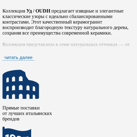
Коллекция
Уд / OUDH
предлагает изящные и элегантные
классические узоры с идеально сбалансированными
контрастами. Этот качественный керамогранит
воспроизводит благородную текстуру натурального дерева,
сохраняя все преимущества современной керамики.
Коллекция представлена в семи натуральных оттенках — от
мягкого кремового до глубокого оливкового, включая
классические древесные тона. Такое разнообразие позволяет
читать далее
использовать керамогранит в самых разнообразных
интерьерах. Ключевая деталь – в них должна присутствовать
природная эстетика и сдержанная выразительность.
Керамический гранит
Уд / OUDH
подойдет для работы с
классическими мотивами, требующими от материала
практичности и универсальности. Данная коллекция подойдет
для создания уютных, визуально теплых интерьеров.
Прямые поставки
от лучших итальянских
брендов