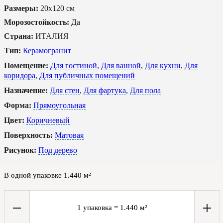
Размеры:
20x120 см
Морозостойкость:
Да
Страна:
ИТАЛИЯ
Тип:
Керамогранит
Помещение:
Для гостиной
,
Для ванной
,
Для кухни
,
Для
коридора
,
Для публичных помещений
Назначение:
Для стен
,
Для фартука
,
Для пола
Форма:
Прямоугольная
Цвет:
Коричневый
Поверхность:
Матовая
Рисунок:
Под дерево
В одной упаковке
1.440
м²
1
упаковка
=
1.440
м²