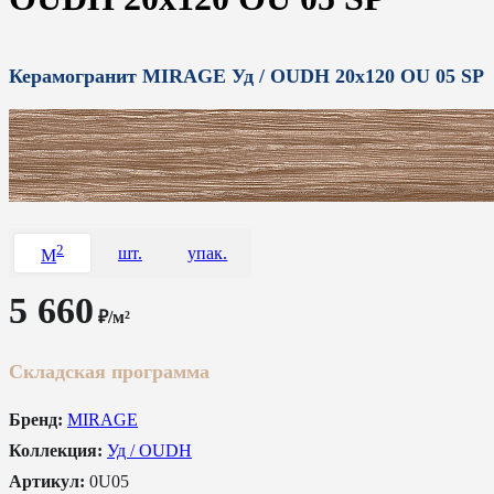
Керамогранит MIRAGE Уд / OUDH 20x120 OU 05 SP
2
шт.
упак.
M
5 660
₽/м²
Складская программа
Бренд:
MIRAGE
Коллекция:
Уд / OUDH
Артикул:
0U05