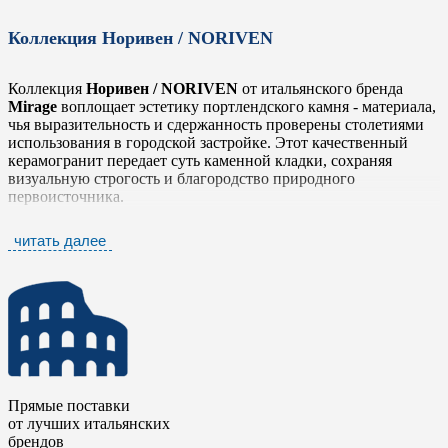
Коллекция Норивен / NORIVEN
Коллекция
Норивен / NORIVEN
от итальянского бренда
Mirage
воплощает эстетику портлендского камня - материала,
чья выразительность и сдержанность проверены столетиями
использования в городской застройке. Этот качественный
керамогранит передает суть каменной кладки, сохраняя
визуальную строгость и благородство природного
первоисточника.
Данная коллекция демонстрирует баланс между
читать далее
лаконичностью и текстурным богатством. Минеральные слои,
естественные прожилки и продуманная отделка формируют
поверхности с современным, архитектурным характером, где
рациональность сочетается с творческой свободой.
Для вертикальных поверхностей коллекция предлагает три
фактурных варианта - Bands, Slim и Wave, усиливающие
тактильную глубину и дизайнерскую ценность материала.
Прямые поставки
Керамический гранит
Норивен / NORIVEN
становится
от лучших итальянских
визуальной грамматикой для создания архитектуры, где
брендов