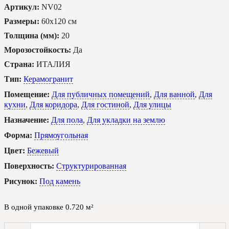
Артикул:
NV02
Размеры:
60x120 см
Толщина (мм):
20
Морозостойкость:
Да
Страна:
ИТАЛИЯ
Тип:
Керамогранит
Помещение:
Для публичных помещений
,
Для ванной
,
Для
кухни
,
Для коридора
,
Для гостиной
,
Для улицы
Назначение:
Для пола
,
Для укладки на землю
Форма:
Прямоугольная
Цвет:
Бежевый
Поверхность:
Структурированная
Рисунок:
Под камень
В одной упаковке
0.720
м²