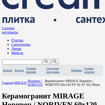
Салоны
интерьера
Плитка
Сантехника
Двери
Мебель
Готовые
Складская
Скачать
Каталог
Бренды
Новинки
решения
программа
каталоги
Норивен /
Керамогранит MIRAGE Норивен /
Главная
/
MIRAGE
/
/
NORIVEN
NORIVEN 60x120 NV 02 ST SQ 20mm
Керамогранит MIRAGE
Норивен / NORIVEN 60x120