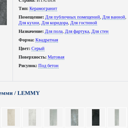
Страна:
ИТАЛИЯ
Тип:
Керамогранит
Помещение:
Для публичных помещений
,
Для ванной
,
Для кухни
,
Для коридора
,
Для гостиной
Назначение:
Для пола
,
Для фартука
,
Для стен
Форма:
Квадратная
Цвет:
Серый
Поверхность:
Матовая
Рисунок:
Под бетон
Лемми / LEMMY