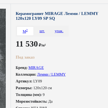
Керамогранит MIRAGE Лемми / LEMMY
120x120 LY09 SP SQ
2
шт.
упак.
M
11 530
₽/м²
Под заказ
Бренд:
MIRAGE
Коллекция:
Лемми / LEMMY
Артикул:
LY09
Размеры:
120x120 см
Толщина (мм):
9
Морозостойкость:
Да