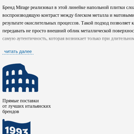
Бренд Mirage реализовал в этой линейке напольной плитки сл
воспроизводящую контраст между блеском металла и матовым
результате окислительных процессов. Такой подход позволяет
передавать не просто внешний облик металлической поверхно
самую аутентичность, которая возникает только при длительно
читать далее
Цветовое решение коллекции построено на сочетании нейтраль
и бежевые тона создают сдержанную основу, тогда как коралло
элемент неожиданности, придавая материалу элегантный, нетр
архитектура открывает широкие возможности для дизайнерски
LEMMY
может выступать как в роли выразительного акцента, 
текстурной глубиной.
Прямые поставки
от лучших итальянских
Лемми / LEMMY
объединяет в себе индустриальную эстетику
брендов
Коллекция идеально подойдет интерьерам в стилях лофт, миним
аутентичные текстуры и сложные цветовые сочетания, способн
выраженным характером.