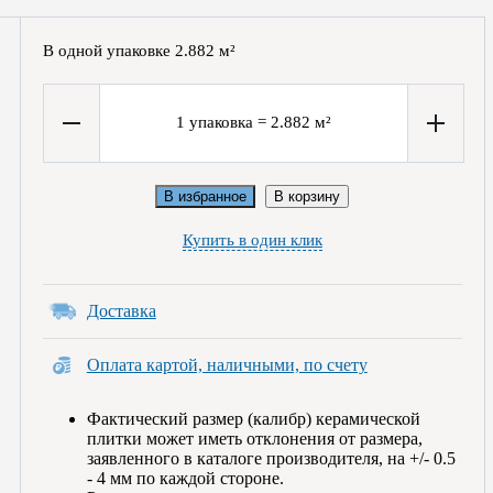
В одной упаковке
2.882
м²
1
упаковка
=
2.882
м²
В избранное
В корзину
Купить в один клик
Доставка
Оплата картой, наличными, по счету
Фактический размер (калибр) керамической
плитки может иметь отклонения от размера,
заявленного в каталоге производителя, на +/- 0.5
- 4 мм по каждой стороне.