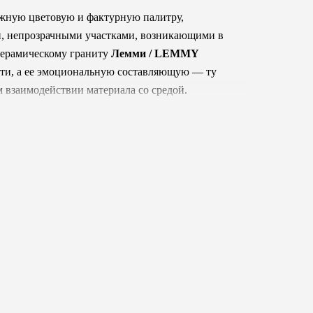
ожную цветовую и фактурную палитру,
и, непрозрачными участками, возникающими в
 керамическому граниту
Лемми / LEMMY
сти, а ее эмоциональную составляющую — ту
м взаимодействии материала со средой.
ной базы и акцентных оттенков. Белые, серые
вый, сине-зеленый и зеленый цвета вносят
адиционный характер. Такая цветовая
х экспериментов: керамогранит
Лемми /
так и в качестве фонового покрытия с богатой
 и художественную выразительность.
ализм и современность, где ценятся
ые формировать пространства с ярко