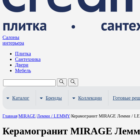
Салоны
интерьера
Плитка
Сантехника
Двери
Мебель
Каталог
Бренды
Коллекции
Готовые ре
Главная
/
MIRAGE
/
Лемми / LEMMY
/
Керамогранит MIRAGE Лемми / L
Керамогранит MIRAGE Лемми