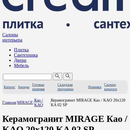
Салоны
интерьера
Плитка
Сантехника
Двери
Мебель
Готовые
Складская
Скачать
Каталог
Бренды
Новинки
решения
программа
каталоги
Као /
Керамогранит MIRAGE Као / KAO 20x120
Главная
/
MIRAGE
/
/
KAO
KA 02 SP
Керамогранит MIRAGE Као /
KAO 20x120 KA 02 SP