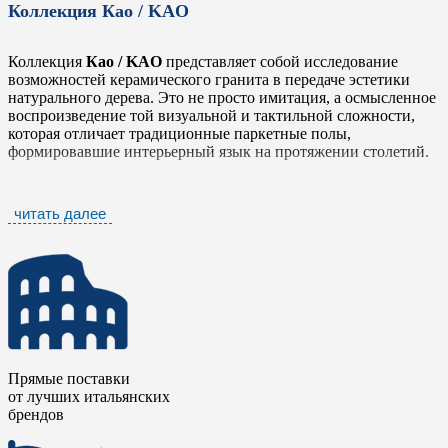
Коллекция Као / KAO
Коллекция
Као / KAO
представляет собой исследование
возможностей керамического гранита в передаче эстетики
натурального дерева. Это не просто имитация, а осмысленное
воспроизведение той визуальной и тактильной сложности,
которая отличает традиционные паркетные полы,
формировавшие интерьерный язык на протяжении столетий.
В основе проекта - тщательное изучение природного образца:
от характерного рисунка годичных колец и естественной
читать далее
вариативности сучков до направления волокон,
определяющего визуальную динамику поверхности. Каждый
из этих элементов был воспроизведен фабрикой
Mirage
с
использованием передовых технологий цифровой печати, что
позволило сохранить ту глубину и аутентичность, которая
возникает только при работе с живым материалом.
Особого внимания заслуживает финальная обработка.
Поверхность керамогранита
Као / KAO
получила деликатное
Прямые поставки
восковое покрытие, имитирующее тактильные ощущения от
от лучших итальянских
натурального дерева, прошедшего ручную обработку. Этот
брендов
прием не только усиливает визуальную достоверность, но и
добавляет материалу дополнительное измерение —