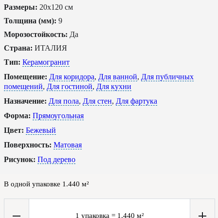
Размеры:
20x120 см
Толщина (мм):
9
Морозостойкость:
Да
Страна:
ИТАЛИЯ
Тип:
Керамогранит
Помещение:
Для коридора
,
Для ванной
,
Для публичных
помещений
,
Для гостиной
,
Для кухни
Назначение:
Для пола
,
Для стен
,
Для фартука
Форма:
Прямоугольная
Цвет:
Бежевый
Поверхность:
Матовая
Рисунок:
Под дерево
В одной упаковке
1.440
м²
1
упаковка
=
1.440
м²