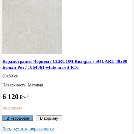
Керамогранит Черком / CERCOM Квадрат / SQUARE 80x80
Белый Рет / 1064861 white in rett R10
80x80 см
Поверхность: Матовая
6 120
2
₽/м
под заказ
В избранное
В корзину
Хочу купить, перезвоните