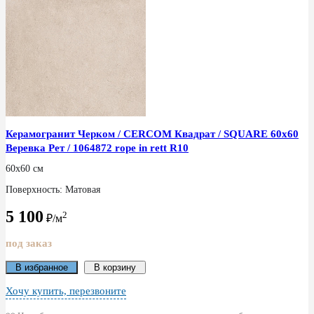
Керамогранит Черком / CERCOM Квадрат / SQUARE 60x60
Веревка Рет / 1064872 rope in rett R10
60x60 см
Поверхность: Матовая
5 100
2
₽/м
под заказ
В избранное
В корзину
Хочу купить, перезвоните