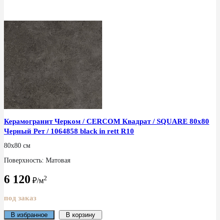
Керамогранит Черком / CERCOM Квадрат / SQUARE 80x80
Черный Рет / 1064858 black in rett R10
80x80 см
Поверхность: Матовая
6 120
2
₽/м
под заказ
В избранное
В корзину