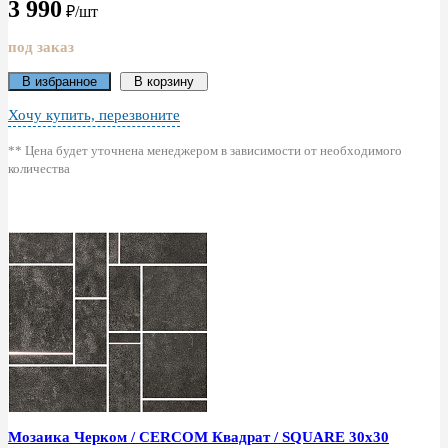
3 990
₽/шт
под заказ
В избранное
В корзину
Хочу купить, перезвоните
** Цена будет уточнена менеджером в зависимости от необходимого
количества
Мозаика Черком / CERCOM Квадрат / SQUARE 30x30