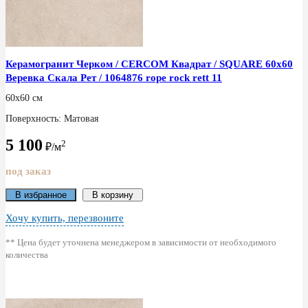
Керамогранит Черком / CERCOM Квадрат / SQUARE 60x60
Веревка Скала Рет / 1064876 rope rock rett 11
60x60 см
Поверхность: Матовая
5 100
2
₽/м
под заказ
В избранное
В корзину
Хочу купить, перезвоните
** Цена будет уточнена менеджером в зависимости от необходимого
количества