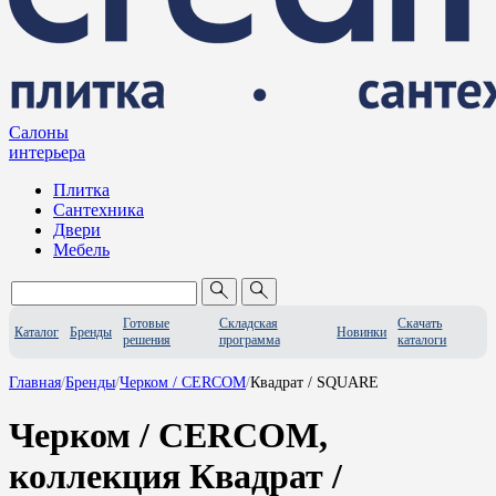
Салоны
интерьера
Плитка
Сантехника
Двери
Мебель
Готовые
Складская
Скачать
Каталог
Бренды
Новинки
решения
программа
каталоги
Главная
/
Бренды
/
Черком / CERCOM
/
Квадрат / SQUARE
Черком / CERCOM,
коллекция Квадрат /