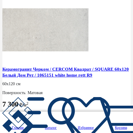
Керамогранит Черком / CERCOM Квадрат / SQUARE 60x120
Белый Дом Рет / 1065151 white home rett R9
60x120 см
Поверхность: Матовая
7 300
2
₽/м
под заказ
В избранное
В корзину
Главная
Каталог
Избранное
Корзина