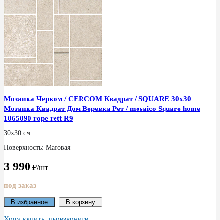
Мозаика Черком / CERCOM Квадрат / SQUARE 30x30
Мозаика Квадрат Дом Веревка Рет / mosaico Square home
1065090 rope rett R9
30x30 см
Поверхность: Матовая
3 990
₽/шт
под заказ
В избранное
В корзину
Хочу купить, перезвоните