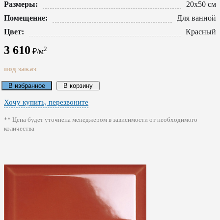
Размеры:
20x50 см
Помещение:
Для ванной
Цвет:
Красный
3 610
2
₽/м
под заказ
В избранное
В корзину
Хочу купить, перезвоните
** Цена будет уточнена менеджером в зависимости от необходимого
количества