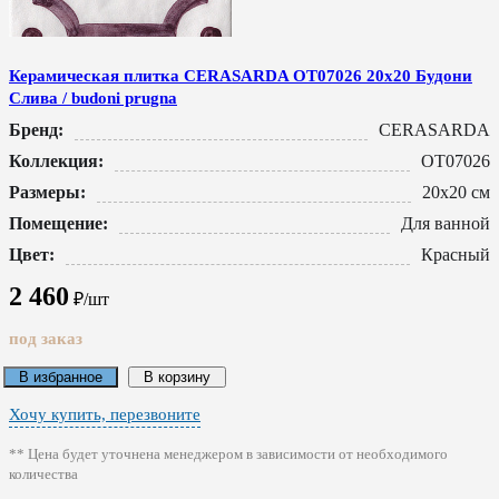
Керамическая плитка CERASARDA ОТ07026 20x20 Будони
Слива / budoni prugna
Бренд:
CERASARDA
Коллекция:
ОТ07026
Размеры:
20x20 см
Помещение:
Для ванной
Цвет:
Красный
2 460
₽/шт
под заказ
В избранное
В корзину
Хочу купить, перезвоните
** Цена будет уточнена менеджером в зависимости от необходимого
количества