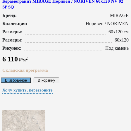
Керамогранит MIRAGE Норивен / NORIVEN 60x120 NV 02
SP SQ
Бренд:
MIRAGE
Коллекция:
Норивен / NORIVEN
Размеры:
60x120 см
Размеры:
60x120
Рисунок:
Под камень
6 110
2
₽/м
Складская программа
В избранное
В корзину
Хочу купить, перезвоните