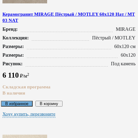
Керамогранит MIRAGE Пёстрый / MOTLEY 60x120 Нат / MT
03 NAT
Бренд:
MIRAGE
Коллекция:
Пёстрый / MOTLEY
Размеры:
60x120 см
Размеры:
60x120
Рисунок:
Под камень
6 110
2
₽/м
Складская программа
В наличии
В избранное
В корзину
Хочу купить, перезвоните