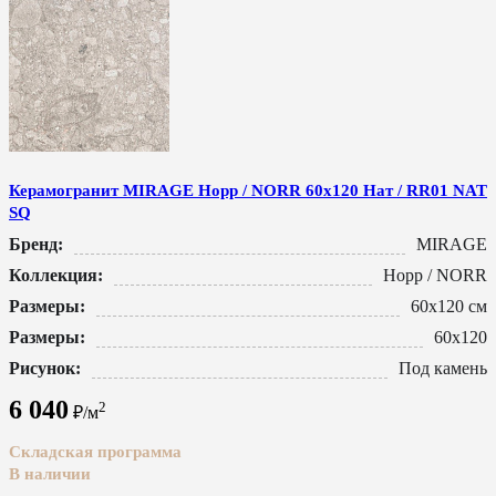
Керамогранит MIRAGE Норр / NORR 60x120 Нат / RR01 NAT
SQ
Бренд:
MIRAGE
Коллекция:
Норр / NORR
Размеры:
60x120 см
Размеры:
60x120
Рисунок:
Под камень
6 040
2
₽/м
Складская программа
В наличии