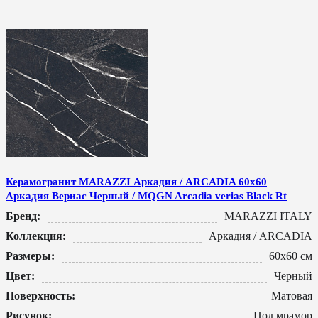
Керамогранит MARAZZI Аркадия / ARCADIA 60x60
Аркадия Вериас Черный / MQGN Arcadia verias Black Rt
Бренд:
MARAZZI ITALY
Коллекция:
Аркадия / ARCADIA
Размеры:
60x60 см
Цвет:
Черный
Поверхность:
Матовая
Рисунок:
Под мрамор