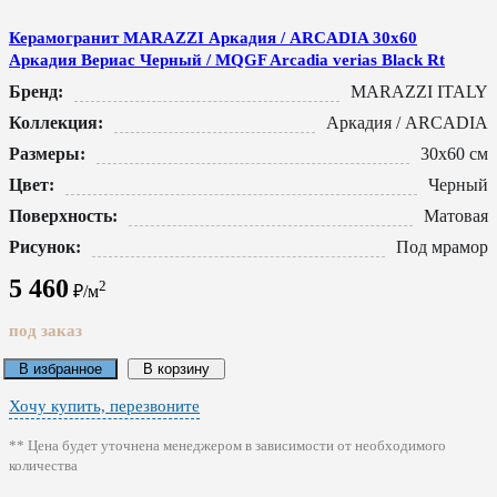
Керамогранит MARAZZI Аркадия / ARCADIA 30x60
Аркадия Вериас Черный / MQGF Arcadia verias Black Rt
Бренд:
MARAZZI ITALY
Коллекция:
Аркадия / ARCADIA
Размеры:
30x60 см
Цвет:
Черный
Поверхность:
Матовая
Рисунок:
Под мрамор
5 460
2
₽/м
под заказ
В избранное
В корзину
Хочу купить, перезвоните
** Цена будет уточнена менеджером в зависимости от необходимого
количества