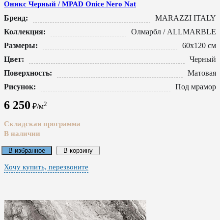
Оникс Черный / MPAD Onice Nero Nat
Бренд:
MARAZZI ITALY
Коллекция:
Олмарбл / ALLMARBLE
Размеры:
60x120 см
Цвет:
Черный
Поверхность:
Матовая
Рисунок:
Под мрамор
6 250
2
₽/м
Складская программа
В наличии
В избранное
В корзину
Хочу купить, перезвоните