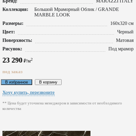
Бренд:
MARAZZI ITALY
Коллекция:
Большой Мраморный Облик / GRANDE
MARBLE LOOK
Размеры:
160x320 см
Цвет:
Черный
Поверхность:
Матовая
Рисунок:
Под мрамор
23 290
2
₽/м
под заказ
В избранное
В корзину
Хочу купить, перезвоните
** Цена будет уточнена менеджером в зависимости от необходимого
количества