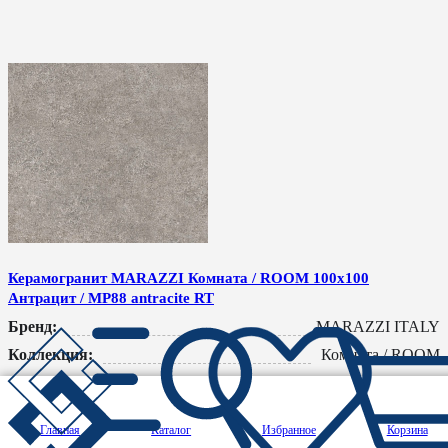
Керамогранит MARAZZI Комната / ROOM 100x100
Антрацит / MP88 antracite RT
Бренд:
MARAZZI ITALY
Коллекция:
Комната / ROOM
Размеры:
100x100 см
Цвет:
Черный
Главная
Каталог
Избранное
Корзина
Поверхность:
Матовая