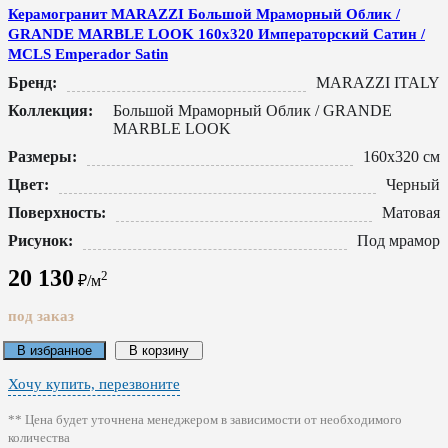
Керамогранит MARAZZI Большой Мраморный Облик /
GRANDE MARBLE LOOK 160x320 Императорский Сатин /
MCLS Emperador Satin
Бренд:
MARAZZI ITALY
Коллекция:
Большой Мраморный Облик / GRANDE
MARBLE LOOK
Размеры:
160x320 см
Цвет:
Черный
Поверхность:
Матовая
Рисунок:
Под мрамор
20 130
2
₽/м
под заказ
В избранное
В корзину
Хочу купить, перезвоните
** Цена будет уточнена менеджером в зависимости от необходимого
количества