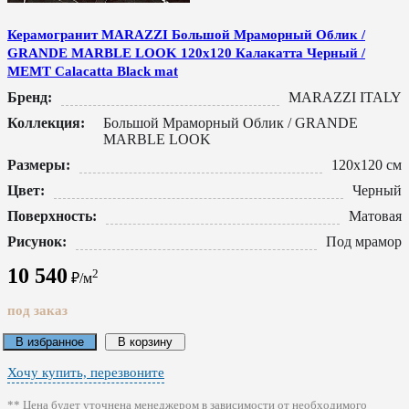
Керамогранит MARAZZI Большой Мраморный Облик /
GRANDE MARBLE LOOK 120x120 Калакатта Черный /
MEMT Calacatta Black mat
Бренд:
MARAZZI ITALY
Коллекция:
Большой Мраморный Облик / GRANDE
MARBLE LOOK
Размеры:
120x120 см
Цвет:
Черный
Поверхность:
Матовая
Рисунок:
Под мрамор
10 540
2
₽/м
под заказ
В избранное
В корзину
Хочу купить, перезвоните
** Цена будет уточнена менеджером в зависимости от необходимого