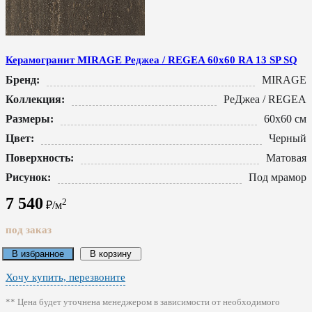
Керамогранит MIRAGE Реджеа / REGEA 60x60 RA 13 SP SQ
Бренд:
MIRAGE
Коллекция:
РеДжеа / REGEA
Размеры:
60x60 см
Цвет:
Черный
Поверхность:
Матовая
Рисунок:
Под мрамор
7 540
2
₽/м
под заказ
В избранное
В корзину
Хочу купить, перезвоните
** Цена будет уточнена менеджером в зависимости от необходимого