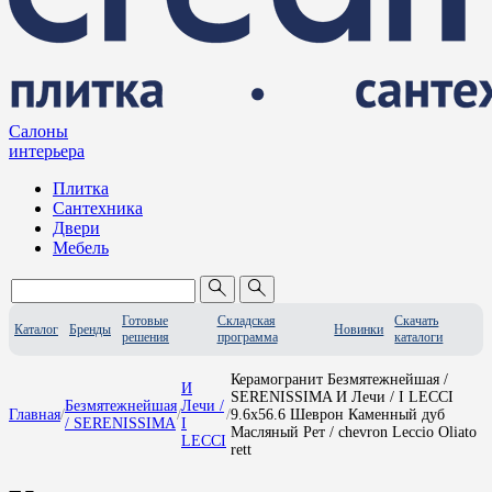
Салоны
интерьера
Плитка
Сантехника
Двери
Мебель
Готовые
Складская
Скачать
Каталог
Бренды
Новинки
решения
программа
каталоги
Керамогранит Безмятежнейшая /
И
SERENISSIMA И Лечи / I LECCI
Безмятежнейшая
Лечи /
Главная
/
/
/
9.6x56.6 Шеврон Каменный дуб
/ SERENISSIMA
I
Масляный Рет / chevron Leccio Oliato
LECCI
rett