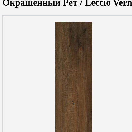
Окрашенный Рет / Leccio Verni