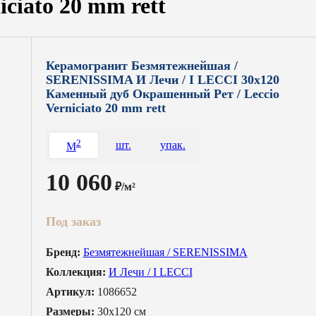
ciato 20 mm rett
Керамогранит Безмятежнейшая /
SERENISSIMA И Лечи / I LECCI 30x120
Каменный дуб Окрашенный Рет / Leccio
Verniciato 20 mm rett
2
шт.
упак.
M
10 060
₽/м²
Под заказ
Бренд:
Безмятежнейшая / SERENISSIMA
Коллекция:
И Лечи / I LECCI
Артикул:
1086652
Размеры:
30x120 см