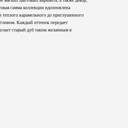
е мягких цветовых варианта, а также декор,
овая гамма коллекции вдохновлена
 и теплого карамельного до приглушенного
отливом. Каждый оттенок передает
делает старый дуб таким желанным в
ые доски под паркетную укладку со
 или массивную доску.