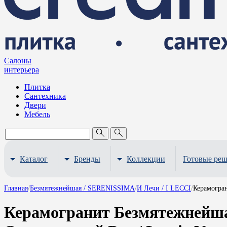
Салоны
интерьера
Плитка
Сантехника
Двери
Мебель
Каталог
Бренды
Коллекции
Готовые ре
Главная
/
Безмятежнейшая / SERENISSIMA
/
И Лечи / I LECCI
/
Керамогран
Керамогранит Безмятежнейша