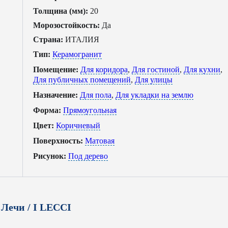
Толщина (мм):
20
Морозостойкость:
Да
Страна:
ИТАЛИЯ
Тип:
Керамогранит
Помещение:
Для коридора
,
Для гостиной
,
Для кухни
,
Для публичных помещений
,
Для улицы
Назначение:
Для пола
,
Для укладки на землю
Форма:
Прямоугольная
Цвет:
Коричневый
Поверхность:
Матовая
Рисунок:
Под дерево
Лечи / I LECCI