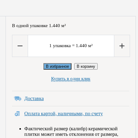
В одной упаковке
1.440
м²
1
упаковка
=
1.440
м²
В избранное
В корзину
Купить в один клик
Доставка
Оплата картой, наличными, по счету
Фактический размер (калибр) керамической
плитки может иметь отклонения от размера,