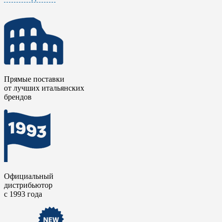
Цветовая гамма коллекции вдохновлена благородными
оттенками старого дуба: от медово-золотистого и теплого
карамельного до приглушенного серо-коричневого и
глубокого шоколадного тона с пепельным отливом. Каждый
оттенок передает естественную вариативность натуральной
древесины, которая делает старый дуб таким желанным в
интерьерах класса премиум.
Коллекция выпускается в нескольких форматах, включая
Прямые поставки
длинные доски под паркетную укладку со смещением, что
от лучших итальянских
позволяет точно имитировать штучный паркет или
брендов
массивную доску.
Официальный
дистрибьютор
с 1993 года