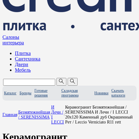
Салоны
интерьера
Плитка
Сантехника
Двери
Мебель
Готовые
Складская
Скачать
Каталог
Бренды
Новинки
решения
программа
каталоги
И
Керамогранит Безмятежнейшая /
Безмятежнейшая
Лечи /
SERENISSIMA И Лечи / I LECCI
Главная
/
/
/
/ SERENISSIMA
I
20x120 Каменный дуб Окрашенный
LECCI
Рет / Leccio Verniciato R11 rett
Керамогранит