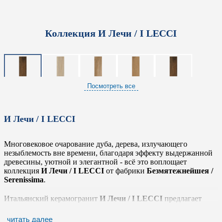
Коллекция И Лечи / I LECCI
Посмотреть все
И Лечи / I LECCI
Многовековое очарование дуба, дерева, излучающего
незыблемость вне времени, благодаря эффекту выдержанной
древесины, уютной и элегантной - всё это воплощает
коллекция
И Лечи / I LECCI
от фабрики
Безмятежнейшея /
Serenissima
.
Итальянский керамогранит
И Лечи / I LECCI
предлагает
четыре мягких цветовых варианта, а также декор,
предоставляющий высокую универсальность применения.
читать далее