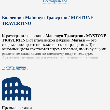
Посмотреть все
Коллекция Майстоун Травертин / MYSTONE
TRAVERTINO
Керамогранит коллекции
Майстоун Травертин / MYSTONE
TRAVERTINO
от итальянской фабрики
Marazzi
— это
современное прочтение классического травертина. Три
основных цвета сочетаются с тремя узорами, имитирующими
различные виды камня по внешнему виду и текстуре.
Аутентичные прожилки и естественные перепады тонов
выражают природную элегантность, создавая гармоничные,
вневременные поверхности.
читать далее
Коллекция включает два варианта декора — Классика
(классический геометрический) и Ботаника (растительный
узор), а также три типа мозаики. Четыре размера - 30x60,
60x60, 60x120 и 90x180 см - идеально подходят для создания
контрастов и сочетаний цветов, а также геометрических
эффектов, покрывая полы и стены современных элегантных
помещений. Такое разнообразие форматов делает эту плитку
универсальным инструментом для дизайнера.
Прямые поставки