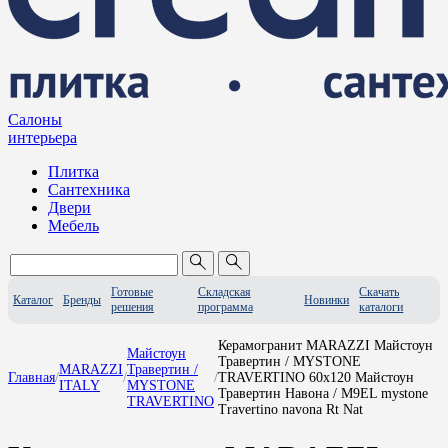
Салоны
интерьера
Плитка
Сантехника
Двери
Мебель
Готовые
Складская
Скачать
Каталог
Бренды
Новинки
решения
программа
каталоги
Керамогранит MARAZZI Майстоун
Майстоун
Травертин / MYSTONE
MARAZZI
Травертин /
Главная
/
/
/
TRAVERTINO 60x120 Майстоун
ITALY
MYSTONE
Травертин Навона / M9EL mystone
TRAVERTINO
Travertino navona Rt Nat