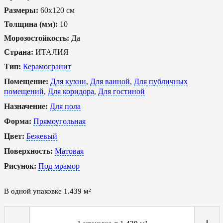
Размеры:
60x120 см
Толщина (мм):
10
Морозостойкость:
Да
Страна:
ИТАЛИЯ
Тип:
Керамогранит
Помещение:
Для кухни
,
Для ванной
,
Для публичных
помещений
,
Для коридора
,
Для гостиной
Назначение:
Для пола
Форма:
Прямоугольная
Цвет:
Бежевый
Поверхность:
Матовая
Рисунок:
Под мрамор
В одной упаковке
1.439
м²