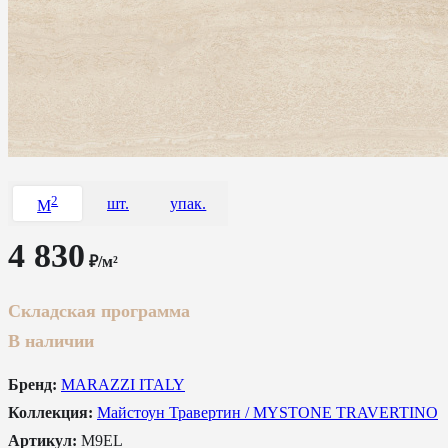
2
шт.
упак.
M
4 830
₽/м²
Складская программа
В наличии
Бренд:
MARAZZI ITALY
Коллекция:
Майстоун Травертин / MYSTONE TRAVERTINO
Артикул:
M9EL