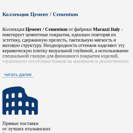
Коллекция Цемент / Cementum
Коллекция
Цемент / Cementum
от фабрики
Marazzi Italy
-
имитирует цементные покрытия, идеально повторяя их
эстетику, сдержанную прелесть, тактильную мягкость и
матовую структуру. Неоднородность оттенков наделяют эту
керамическую плитку визуальной глубиной, а использование
специальной глазури для финишного покрытия изделий,
гарантирует отсутствие бликов на материале и реалистичную
имитацию бетона.
читать далее
Цемент / Cementum
выпускается в восьми нейтральных
цветах от темных до светлых, с двумя видами поверхности и в
различных размерах, включая формат «медовая сота». Помимо
фонового керамогранита, проект включает в себя декоры с
цветочным узором и мозаику в классическом и нестандартном
исполнении. Плитка предназначена для использования во
внутренних жилых и коммерческих помещениях, а так же на
зонах улицы, благодаря наличию в коллекции образцов
толщиной 20 мм. Линейка, благодаря своей изысканной
Прямые поставки
простоте, идеально сочетается с различными фактурами и
от лучших итальянских
материалами - стеклом, кожей, деревом, металлом и может