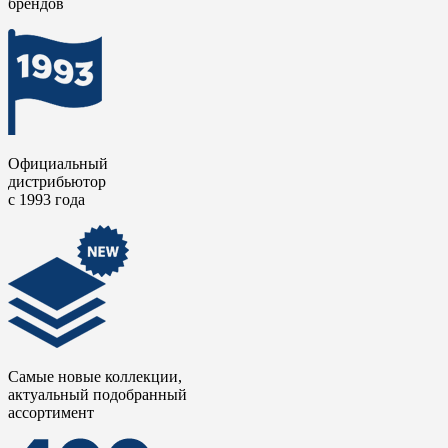
брендов
быть использована с другими коллекциями бренда
Marazzi
.
Цемент / Cementum
отличается прочностью и стойкостью,
невосприимчивостью к перепадам температур, механическим
воздействиям и отлично зарекомендовала себя при
использовании во влажной среде. Производитель гарантирует
долгий срок службы изделий и легкий уход за ними.
Официальный
дистрибьютор
с 1993 года
Самые новые коллекции,
актуальный подобранный
ассортимент