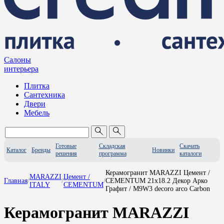
Салоны
интерьера
Плитка
Сантехника
Двери
Мебель
Готовые
Складская
Скачать
Каталог
Бренды
Новинки
решения
программа
каталоги
Керамогранит MARAZZI Цемент /
MARAZZI
Цемент /
Главная
/
/
/
CEMENTUM 21x18.2 Декор Арко
ITALY
CEMENTUM
Графит / M9W3 decoro arco Carbon
Керамогранит MARAZZI