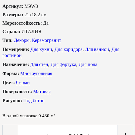
Артикул:
M9W3
Размеры:
21x18.2 см
Морозостойкость:
Да
Страна:
ИТАЛИЯ
Тип:
Декоры
,
Керамогранит
Помещение:
Для кухни
,
Для коридора
,
Для ванной
,
Для
гостиной
Назначение:
Для стен
,
Для фартука
,
Для пола
Форма:
Многоугольная
Цвет:
Серый
Поверхность:
Матовая
Рисунок:
Под бетон
В одной упаковке
0.430
м²