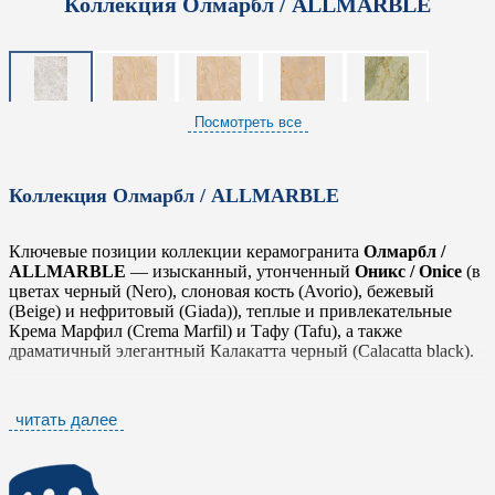
Коллекция Олмарбл / ALLMARBLE
Посмотреть все
Коллекция Олмарбл / ALLMARBLE
Ключевые позиции коллекции керамогранита
Олмарбл /
ALLMARBLE
— изысканный, утонченный
Оникс / Onice
(в
цветах черный (Nero), слоновая кость (Avorio), бежевый
(Beige) и нефритовый (Giada)), теплые и привлекательные
Крема Марфил (Crema Marfil) и Тафу (Tafu), а также
драматичный элегантный Калакатта черный (Calacatta black).
Крупные размеры коллекции Grande Marble Look толщиной 6
мм прекрасно сочетаются с традиционными форматами
читать далее
Олмарбл / ALLMARBLE
, позволяя комбинировать
крупноформатные плиты для бесшовных полов и
стандартные размеры для стен и сложных зон.