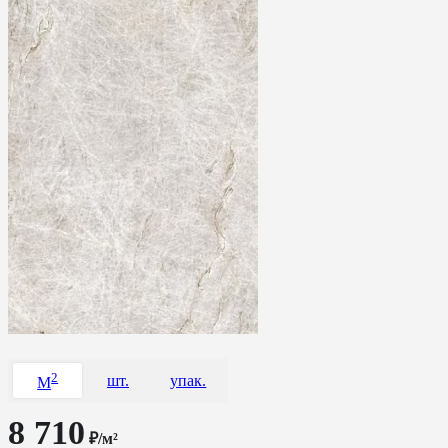
2
шт.
упак.
M
8 710
₽/м²