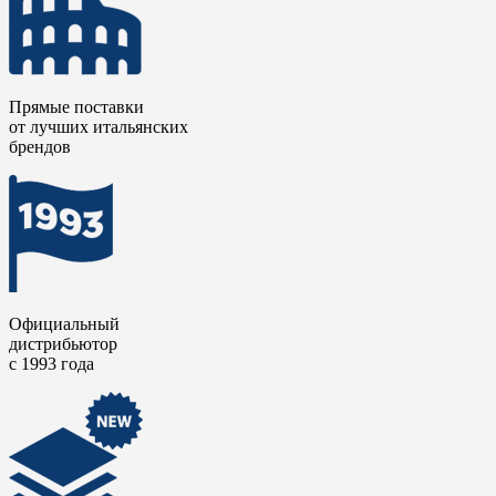
Черный керамогранит будет отлично смотреться в глянцевой
отделке форматом 160x320 см для создания драматичного
пола в гостиной в стиле ар-деко. Белый мрамор с тонкими
прожилками в матовой отделке добавит света и воздуха в
скандинавский интерьер, сохраняя при этом практичность
Прямые поставки
керамогранита высокого качества.
от лучших итальянских
брендов
Четыре цвета линейки
Оникс / Onice
имитируют структуру
натурального оникса с его характерными полупрозрачными
зонами и концентрическими узорами. Эта керамическая
плитка идеально подходит для акцентных стен в гостиных,
зон за телевизором или изголовья кровати в спальне.
Официальный
дистрибьютор
с 1993 года