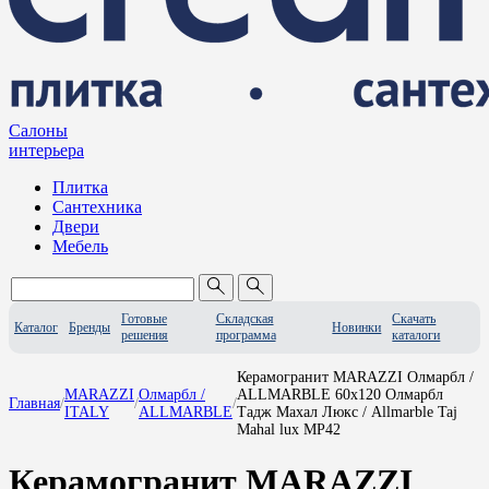
Салоны
интерьера
Плитка
Сантехника
Двери
Мебель
Готовые
Складская
Скачать
Каталог
Бренды
Новинки
решения
программа
каталоги
Керамогранит MARAZZI Олмарбл /
MARAZZI
Олмарбл /
ALLMARBLE 60x120 Олмарбл
Главная
/
/
/
ITALY
ALLMARBLE
Тадж Махал Люкс / Allmarble Taj
Mahal lux MP42
Керамогранит MARAZZI