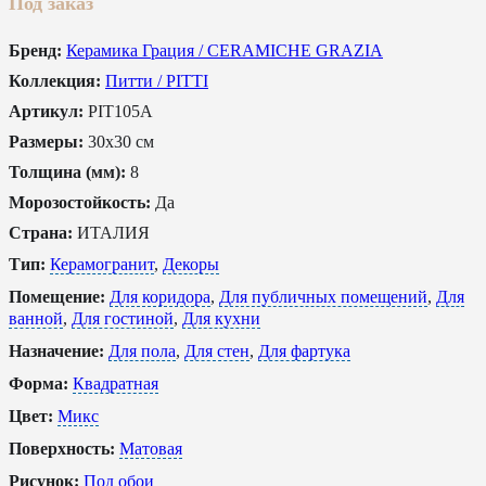
Под заказ
Бренд:
Керамика Грация / CERAMICHE GRAZIA
Коллекция:
Питти / PITTI
Артикул:
PIT105A
Размеры:
30x30 см
Толщина (мм):
8
Морозостойкость:
Да
Страна:
ИТАЛИЯ
Тип:
Керамогранит
,
Декоры
Помещение:
Для коридора
,
Для публичных помещений
,
Для
ванной
,
Для гостиной
,
Для кухни
Назначение:
Для пола
,
Для стен
,
Для фартука
Форма:
Квадратная
Цвет:
Микс
Поверхность:
Матовая
Рисунок:
Под обои