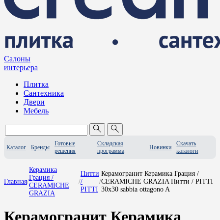
Салоны
интерьера
Плитка
Сантехника
Двери
Мебель
Готовые
Складская
Скачать
Каталог
Бренды
Новинки
решения
программа
каталоги
Керамика
Питти
Керамогранит Керамика Грация /
Грация /
Главная
/
/
/
/
CERAMICHE GRAZIA Питти / PITTI
CERAMICHE
PITTI
30x30 sabbia ottagono A
GRAZIA
Керамогранит Керамика