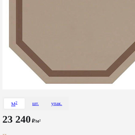
2
шт.
упак.
M
23 240
₽/м²