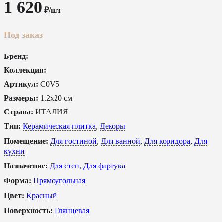
1 620
₽/шт
Под заказ
Бренд:
Коллекция:
Артикул:
C0V5
Размеры:
1.2x20 см
Страна:
ИТАЛИЯ
Тип:
Керамическая плитка
,
Декоры
Помещение:
Для гостиной
,
Для ванной
,
Для коридора
,
Для
кухни
Назначение:
Для стен
,
Для фартука
Форма:
Прямоугольная
Цвет:
Красный
Поверхность:
Глянцевая