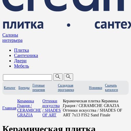
Салоны
интерьера
Плитка
Сантехника
Двери
Мебель
Готовые
Складская
Скачать
Каталог
Бренды
Новинки
решения
программа
каталоги
Керамика
Оттенки
Керамическая плитка Керамика
Грация /
искусства
Грация / CERAMICHE GRAZIA
Главная
/
/
/
CERAMICHE
/ SHADES
Оттенки искусства / SHADES OF
GRAZIA
OF ART
ART 7x13 FIS2 Sand Finale
Керамическая плитка