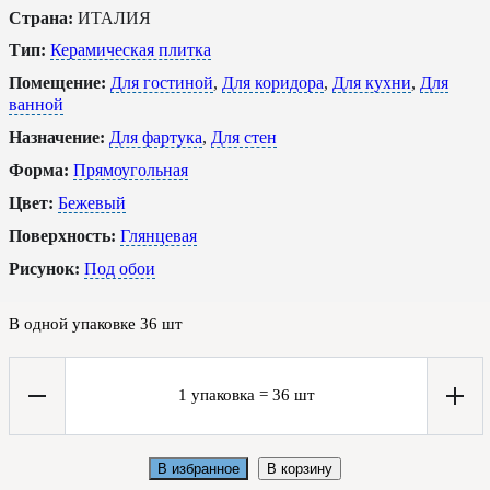
Страна:
ИТАЛИЯ
Тип:
Керамическая плитка
Помещение:
Для гостиной
,
Для коридора
,
Для кухни
,
Для
ванной
Назначение:
Для фартука
,
Для стен
Форма:
Прямоугольная
Цвет:
Бежевый
Поверхность:
Глянцевая
Рисунок:
Под обои
В одной упаковке
36
шт
1
упаковка
=
36
шт
В избранное
В корзину