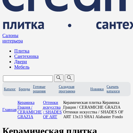
Салоны
интерьера
Плитка
Сантехника
Двери
Мебель
Готовые
Складская
Скачать
Каталог
Бренды
Новинки
решения
программа
каталоги
Керамика
Оттенки
Керамическая плитка Керамика
Грация /
искусства
Грация / CERAMICHE GRAZIA
Главная
/
/
/
CERAMICHE
/ SHADES
Оттенки искусства / SHADES OF
GRAZIA
OF ART
ART 13x13 SHA1 Alabaster Fondo
Керамическая плитка