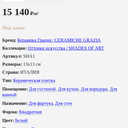
15 140
₽/м²
Под заказ
Бренд:
Керамика Грация / CERAMICHE GRAZIA
Коллекция:
Оттенки искусства / SHADES OF ART
Артикул:
SHA1
Размеры:
13x13 см
Страна:
ИТАЛИЯ
Тип:
Керамическая плитка
Помещение:
Для гостиной
,
Для кухни
,
Для коридора
,
Для
ванной
Назначение:
Для фартука
,
Для стен
Форма:
Квадратная
Цвет:
Белый