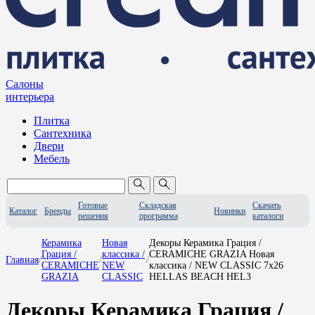
Салоны
интерьера
Плитка
Сантехника
Двери
Мебель
Готовые
Складская
Скачать
Каталог
Бренды
Новинки
решения
программа
каталоги
Керамика
Новая
Декоры Керамика Грация /
Грация /
классика /
CERAMICHE GRAZIA Новая
Главная
/
/
/
CERAMICHE
NEW
классика / NEW CLASSIC 7x26
GRAZIA
CLASSIC
HELLAS BEACH HEL3
Декоры Керамика Грация /