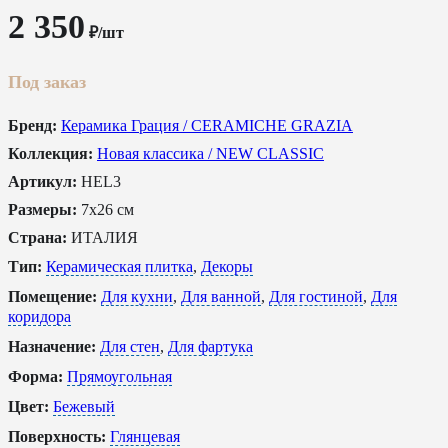
2 350
₽/шт
Под заказ
Бренд:
Керамика Грация / CERAMICHE GRAZIA
Коллекция:
Новая классика / NEW CLASSIC
Артикул:
HEL3
Размеры:
7x26 см
Страна:
ИТАЛИЯ
Тип:
Керамическая плитка
,
Декоры
Помещение:
Для кухни
,
Для ванной
,
Для гостиной
,
Для
коридора
Назначение:
Для стен
,
Для фартука
Форма:
Прямоугольная
Цвет:
Бежевый
Поверхность:
Глянцевая