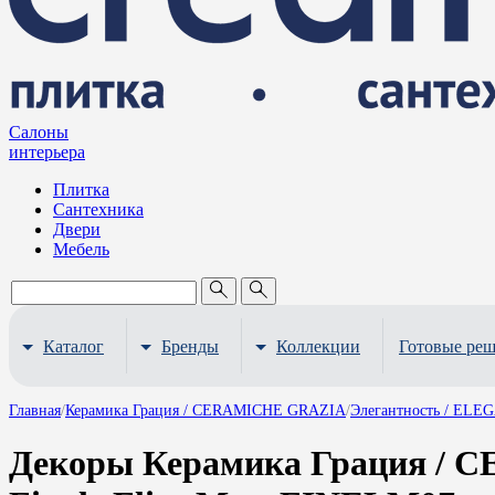
Салоны
интерьера
Плитка
Сантехника
Двери
Мебель
Каталог
Бренды
Коллекции
Готовые ре
Главная
/
Керамика Грация / CERAMICHE GRAZIA
/
Элегантность / EL
Декоры Керамика Грация / 