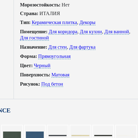
Морозостойкость:
Нет
Страна:
ИТАЛИЯ
Тип:
Керамическая плитка
,
Декоры
Помещение:
Для коридора
,
Для кухни
,
Для ванной
,
Для гостиной
Назначение:
Для стен
,
Для фартука
Форма:
Прямоугольная
Цвет:
Черный
Поверхность:
Матовая
Рисунок:
Под бетон
ANCE