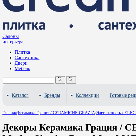
Салоны
интерьера
Плитка
Сантехника
Двери
Мебель
Каталог
Бренды
Коллекции
Готовые ре
Главная
/
Керамика Грация / CERAMICHE GRAZIA
/
Элегантность / EL
Декоры Керамика Грация / 