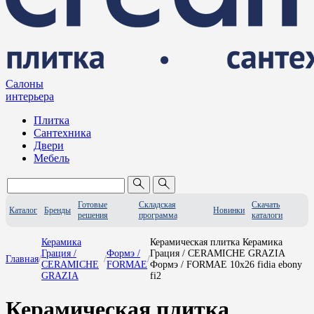
Салоны
интерьера
Плитка
Сантехника
Двери
Мебель
Готовые
Складская
Скачать
Каталог
Бренды
Новинки
решения
программа
каталоги
Керамика
Керамическая плитка Керамика
Грация /
Формэ /
Грация / CERAMICHE GRAZIA
Главная
/
/
/
CERAMICHE
FORMAE
Формэ / FORMAE 10x26 fidia ebony
GRAZIA
fi2
Керамическая плитка